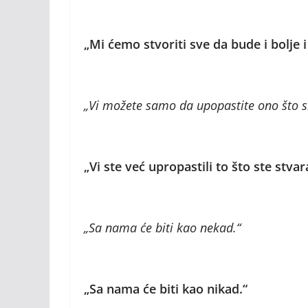
„Mi ćemo stvoriti sve da bude i bolje i 
„Vi možete samo da upopastite ono što s
„Vi ste već upropastili to što ste stvara
„Sa nama će biti kao nekad.“
„Sa nama će biti kao nikad.“