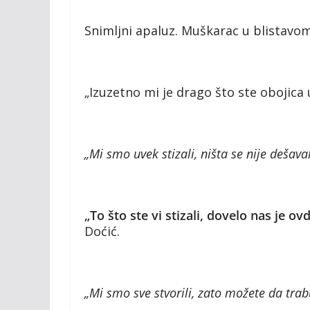
Snimljni apaluz. Muškarac u blistavo
„Izuzetno mi je drago što ste obojica 
„Mi smo uvek stizali, ništa se nije dešava
„To što ste vi stizali, dovelo nas je o
Doćić.
„Mi smo sve stvorili, zato možete da trab