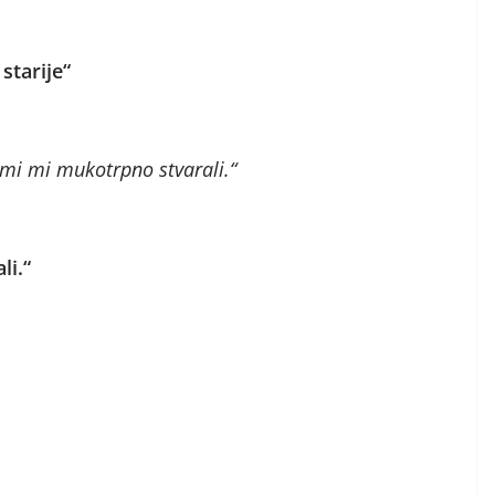
starije“
mi mi mukotrpno stvarali.“
li.“