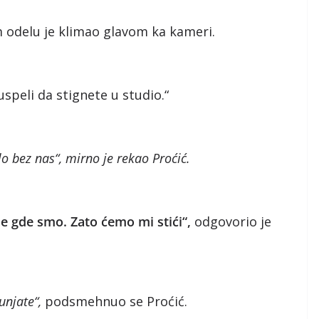
m odelu je klimao glavom ka kameri.
uspeli da stignete u studio.“
lo bez nas“, mirno je rekao Proćić.
vde gde smo. Zato ćemo mi stići“,
odgovorio je
unjate“,
podsmehnuo se Proćić.