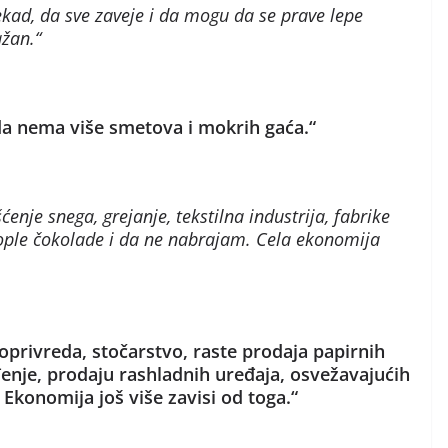
ad, da sve zaveje i da mogu da se prave lepe
žan.“
a nema više smetova i mokrih gaća.“
enje snega, grejanje, tekstilna industrija, fabrike
 tople čokolade i da ne nabrajam. Cela ekonomija
oprivreda, stočarstvo, raste prodaja papirnih
đenje, prodaju rashladnih uređaja, osvežavajućih
 Ekonomija još više zavisi od toga.“