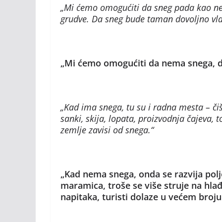
„Mi ćemo omogućiti da sneg pada kao nek
grudve. Da sneg bude taman dovoljno vla
„Mi ćemo omogućiti da nema snega, d
„Kad ima snega, tu su i radna mesta – čišć
sanki, skija, lopata, proizvodnja čajeva,
zemlje zavisi od snega.“
„Kad nema snega, onda se razvija polj
maramica, troše se više struje na hla
napitaka, turisti dolaze u većem broju