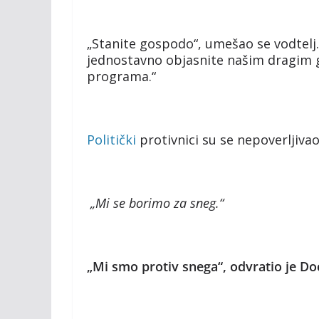
„Stanite gospodo“, umešao se vodtelj.
jednostavno objasnite našim dragim g
programa.“
Politički
protivnici su se nepoverljivao
„Mi se borimo za sneg.“
„Mi smo protiv snega“, odvratio je Doć