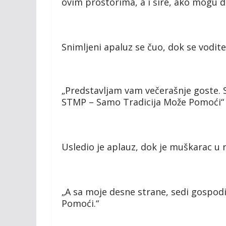
ovim prostorima, a i šire, ako mogu 
Snimljeni apaluz se čuo, dok se vodit
„Predstavljam vam večerašnje goste. S
STMP – Samo Tradicija Može Pomoći“
Usledio je aplauz, dok je muškarac 
„A sa moje desne strane, sedi gospo
Pomoći.“