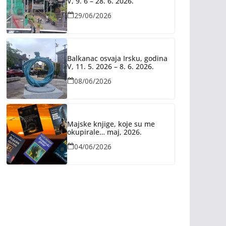
V, 9. 6 – 28. 6. 2026.
29/06/2026
Balkanac osvaja Irsku, godina
V, 11. 5. 2026 – 8. 6. 2026.
08/06/2026
Majske knjige, koje su me
okupirale… maj, 2026.
04/06/2026