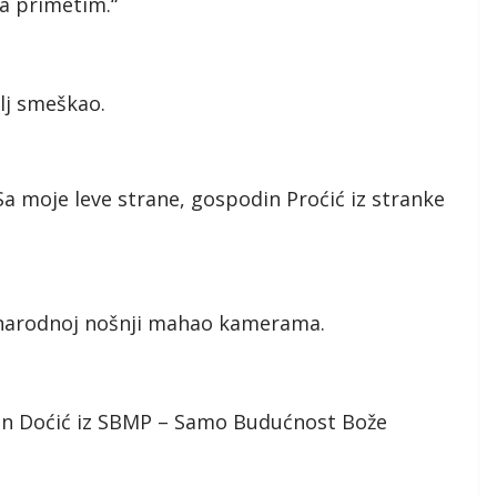
da primetim.“
elj smeškao.
a moje leve strane, gospodin Proćić iz stranke
u narodnoj nošnji mahao kamerama.
din Doćić iz SBMP – Samo Budućnost Bože