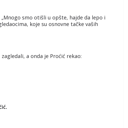
 „Mnogo smo otišli u opšte, hajde da lepo i
ledaocima, koje su osnovne tačke vaših
 zagledali, a onda je Proćić rekao:
ić.