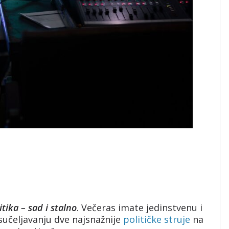
itika – sad i stalno
. Večeras imate jedinstvenu i
 sučeljavanju dve najsnažnije
političke struje
na