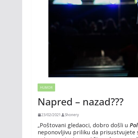
HUMOR
Napred – nazad???
23/02/2021
Shonery
„Poštovani gledaoci, dobro došli u
Pol
neponovljivu priliku da prisustvujete