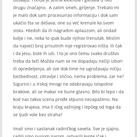
drugu značajno. A zatim smeh, grljenje. Trebalo mi
je malo dok sam procesuirao informaciju i dok sam
ukačio šta se dešava, one su već krenule ka svom
stolu. Htedoh da ih nagradim aplauzom, ali ondad
bolje i ne, neka to ipak bude njihov trenutak. Mislim
da najveći broj prisutnih nije registrovao ništa. Ili čak
i da jesu, bole ih uši. I to je ono čemu svako društvo
treba da teži Možda nam se ne dopadaju nečiji izbori
ili opredeljenja, ali sve dok time ne ugrožavaju ničiju
bezbednost, zdravlje i slično, nema problema, zar ne?
Sigurno i u Irskoj mnogi ne odobravaju istopolne
brakove, ali se makar ne bune glasno. Bilo bi lepo i da
kod nas takva scena prođe otpuno nezapaženo. Na
kraju krajeva, ima li ičeg važnijeg i lepšeg od toga da
se ljudi vole bez straha?
Imali smo i sastanak radničkog saveta. Sve je sjajno,
radili smo punom parom, ostvarili kvote (čak i