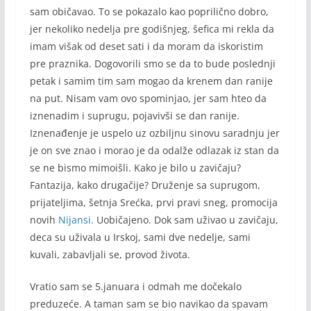
sam običavao. To se pokazalo kao poprilično dobro,
jer nekoliko nedelja pre godišnjeg, šefica mi rekla da
imam višak od deset sati i da moram da iskoristim
pre praznika. Dogovorili smo se da to bude poslednji
petak i samim tim sam mogao da krenem dan ranije
na put. Nisam vam ovo spominjao, jer sam hteo da
iznenadim i suprugu, pojavivši se dan ranije.
Iznenađenje je uspelo uz ozbiljnu sinovu saradnju jer
je on sve znao i morao je da odalže odlazak iz stan da
se ne bismo mimoišli. Kako je bilo u zavičaju?
Fantazija, kako drugačije? Druženje sa suprugom,
prijateljima, šetnja Srećka, prvi pravi sneg, promocija
novih
Nijansi.
Uobičajeno. Dok sam uživao u zavičaju,
deca su uživala u Irskoj, sami dve nedelje, sami
kuvali, zabavljali se, provod života.
Vratio sam se 5.januara i odmah me dočekalo
preduzeće. A taman sam se bio navikao da spavam