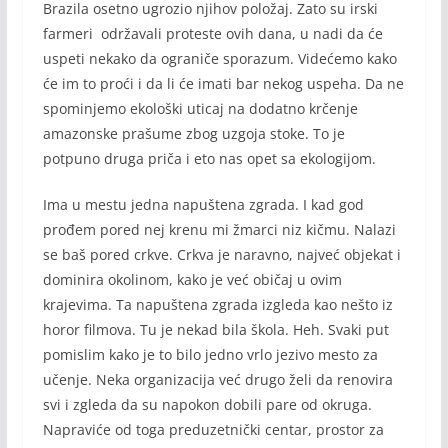
Brazila osetno ugrozio njihov položaj. Zato su irski
farmeri održavali proteste ovih dana, u nadi da će
uspeti nekako da ograniče sporazum. Videćemo kako
će im to proći i da li će imati bar nekog uspeha. Da ne
spominjemo ekološki uticaj na dodatno krčenje
amazonske prašume zbog uzgoja stoke. To je
potpuno druga priča i eto nas opet sa ekologijom.
Ima u mestu jedna napuštena zgrada. I kad god
prođem pored nej krenu mi žmarci niz kičmu. Nalazi
se baš pored crkve. Crkva je naravno, najveć objekat i
dominira okolinom, kako je već običaj u ovim
krajevima. Ta napuštena zgrada izgleda kao nešto iz
horor filmova. Tu je nekad bila škola. Heh. Svaki put
pomislim kako je to bilo jedno vrlo jezivo mesto za
učenje. Neka organizacija već drugo želi da renovira
svi i zgleda da su napokon dobili pare od okruga.
Napraviće od toga preduzetnički centar, prostor za