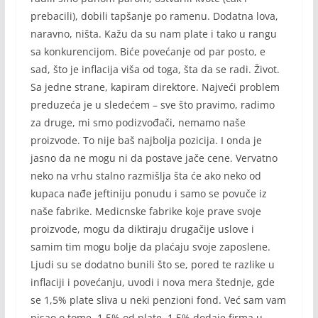
prebacili), dobili tapšanje po ramenu. Dodatna lova,
naravno, ništa. Kažu da su nam plate i tako u rangu
sa konkurencijom. Biće povećanje od par posto, e
sad, što je inflacija viša od toga, šta da se radi. Život.
Sa jedne strane, kapiram direktore. Najveći problem
preduzeća je u sledećem – sve što pravimo, radimo
za druge, mi smo podizvođači, nemamo naše
proizvode. To nije baš najbolja pozicija. I onda je
jasno da ne mogu ni da postave jače cene. Vervatno
neko na vrhu stalno razmišlja šta će ako neko od
kupaca nađe jeftiniju ponudu i samo se povuče iz
naše fabrike. Medicnske fabrike koje prave svoje
proizvode, mogu da diktiraju drugačije uslove i
samim tim mogu bolje da plaćaju svoje zaposlene.
Ljudi su se dodatno bunili što se, pored te razlike u
inflaciji i povećanju, uvodi i nova mera štednje, gde
se 1,5% plate sliva u neki penzioni fond. Već sam vam
pisao o tome. 1,5% od plate, 1,5% dodaje firma u