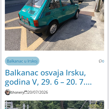
Balkanac u Irskoj
0
Balkanac osvaja Irsku,
godina V, 29. 6 – 20. 7.
2026.
20/07/2026
Shonery