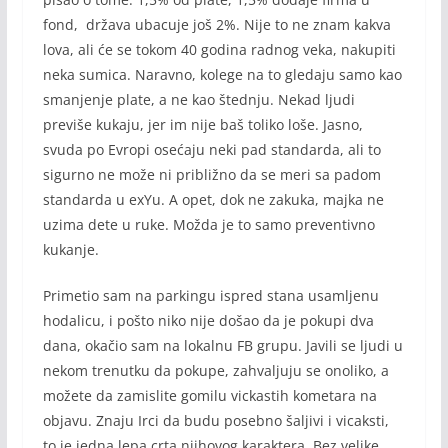
fond, država ubacuje još 2%. Nije to ne znam kakva
lova, ali će se tokom 40 godina radnog veka, nakupiti
neka sumica. Naravno, kolege na to gledaju samo kao
smanjenje plate, a ne kao štednju. Nekad ljudi
previše kukaju, jer im nije baš toliko loše. Jasno,
svuda po Evropi osećaju neki pad standarda, ali to
sigurno ne može ni približno da se meri sa padom
standarda u exYu. A opet, dok ne zakuka, majka ne
uzima dete u ruke. Možda je to samo preventivno
kukanje.
Primetio sam na parkingu ispred stana usamljenu
hodalicu, i pošto niko nije došao da je pokupi dva
dana, okačio sam na lokalnu FB grupu. Javili se ljudi u
nekom trenutku da pokupe, zahvaljuju se onoliko, a
možete da zamislite gomilu vickastih kometara na
objavu. Znaju Irci da budu posebno šaljivi i vicaksti,
to je jedna lepa crta njihovog karaktera. Bez velike