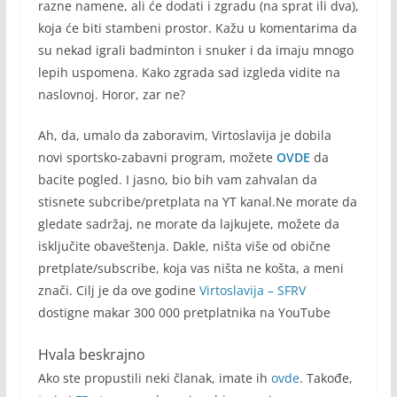
razne namene, ali će dodati i zgradu (na sprat ili dva),
koja će biti stambeni prostor. Kažu u komentarima da
su nekad igrali badminton i snuker i da imaju mnogo
lepih uspomena. Kako zgrada sad izgleda vidite na
naslovnoj. Horor, zar ne?
Ah, da, umalo da zaboravim, Virtoslavija je dobila
novi sportsko-zabavni program, možete
OVDE
da
bacite pogled. I jasno, bio bih vam zahvalan da
stisnete subcribe/pretplata na YT kanal.Ne morate da
gledate sadržaj, ne morate da lajkujete, možete da
isključite obaveštenja. Dakle, ništa više od obične
pretplate/subscribe, koja vas ništa ne košta, a meni
znači. Cilj je da ove godine
Virtoslavija – SFRV
dostigne makar 300 000 pretplatnika na YouTube
Hvala beskrajno
Ako ste propustili neki članak, imate ih
ovde
. Takođe,