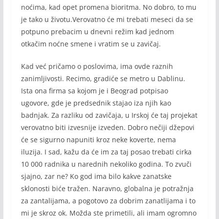
noćima, kad opet promena bioritma. No dobro, to mu
je tako u životu.Verovatno će mi trebati meseci da se
potpuno prebacim u dnevni režim kad jednom
otkačim noćne smene i vratim se u zavičaj.
Kad već pričamo o poslovima, ima ovde raznih
zanimljivosti. Recimo, gradiće se metro u Dablinu.
Ista ona firma sa kojom je i Beograd potpisao
ugovore, gde je predsednik stajao iza njih kao
badnjak. Za razliku od zavičaja, u Irskoj će taj projekat
verovatno biti izvesnije izveden. Dobro nečiji džepovi
će se sigurno napuniti kroz neke koverte, nema
iluzija. I sad, kažu da će im za taj posao trebati cirka
10 000 radnika u narednih nekoliko godina. To zvuči
sjajno, zar ne? Ko god ima bilo kakve zanatske
sklonosti biće tražen. Naravno, globalna je potražnja
za zantalijama, a pogotovo za dobrim zanatlijama i to
mi je skroz ok. Možda ste primetili, ali imam ogromno