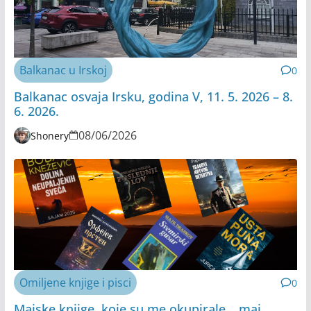
Balkanac u Irskoj
0
Balkanac osvaja Irsku, godina V, 11. 5. 2026 – 8.
6. 2026.
08/06/2026
Shonery
Omiljene knjige i pisci
0
Majske knjige, koje su me okupirale… maj,