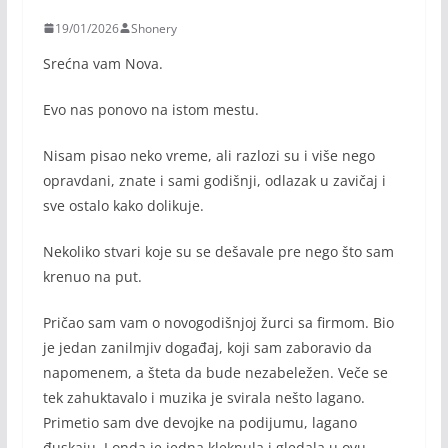
19/01/2026
Shonery
Srećna vam Nova.
Evo nas ponovo na istom mestu.
Nisam pisao neko vreme, ali razlozi su i više nego
opravdani, znate i sami godišnji, odlazak u zavičaj i
sve ostalo kako dolikuje.
Nekoliko stvari koje su se dešavale pre nego što sam
krenuo na put.
Pričao sam vam o novogodišnjoj žurci sa firmom. Bio
je jedan zanilmjiv događaj, koji sam zaboravio da
napomenem, a šteta da bude nezabeležen. Veče se
tek zahuktavalo i muzika je svirala nešto lagano.
Primetio sam dve devojke na podijumu, lagano
đuskaju. I onda je jedna kleknula i gledala u ovu