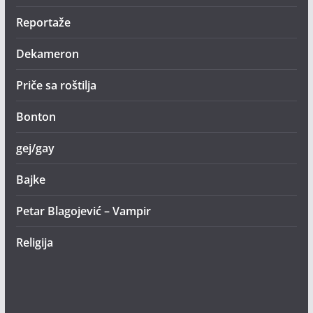
Reportaže
Dekameron
Priče sa roštilja
Bonton
gej/gay
Bajke
Petar Blagojević – Vampir
Religija