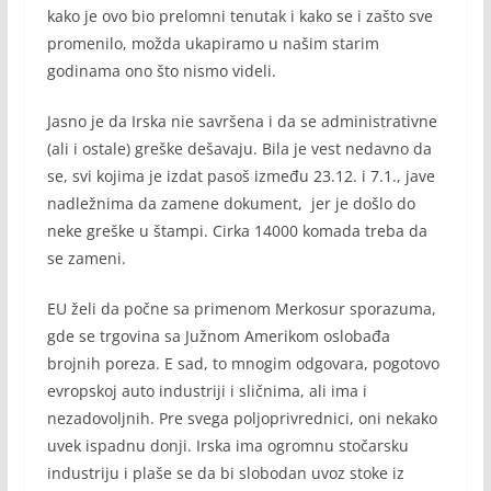
kako je ovo bio prelomni tenutak i kako se i zašto sve
promenilo, možda ukapiramo u našim starim
godinama ono što nismo videli.
Jasno je da Irska nie savršena i da se administrativne
(ali i ostale) greške dešavaju. Bila je vest nedavno da
se, svi kojima je izdat pasoš između 23.12. i 7.1., jave
nadležnima da zamene dokument, jer je došlo do
neke greške u štampi. Cirka 14000 komada treba da
se zameni.
EU želi da počne sa primenom Merkosur sporazuma,
gde se trgovina sa Južnom Amerikom oslobađa
brojnih poreza. E sad, to mnogim odgovara, pogotovo
evropskoj auto industriji i sličnima, ali ima i
nezadovoljnih. Pre svega poljoprivrednici, oni nekako
uvek ispadnu donji. Irska ima ogromnu stočarsku
industriju i plaše se da bi slobodan uvoz stoke iz