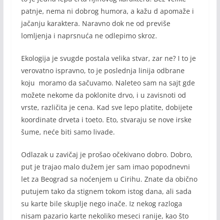
patnje, nema ni dobrog humora, a kažu d apomaže i
jačanju karaktera. Naravno dok ne od previše
lomljenja i naprsnuća ne odlepimo skroz.
Ekologija je svugde postala velika stvar, zar ne? I to je
verovatno ispravno, to je poslednja linija odbrane
koju moramo da sačuvamo. Naleteo sam na sajt gde
možete nekome da poklonite drvo, i u zavisnoti od
vrste, različita je cena. Kad sve lepo platite, dobijete
koordinate drveta i toeto. Eto, stvaraju se nove irske
šume, neće biti samo livade.
Odlazak u zavičaj je prošao očekivano dobro. Dobro,
put je trajao malo dužem jer sam imao popodnevni
let za Beograd sa noćenjem u Cirihu. Znate da obično
putujem tako da stignem tokom istog dana, ali sada
su karte bile skuplje nego inače. Iz nekog razloga
nisam pazario karte nekoliko meseci ranije, kao što