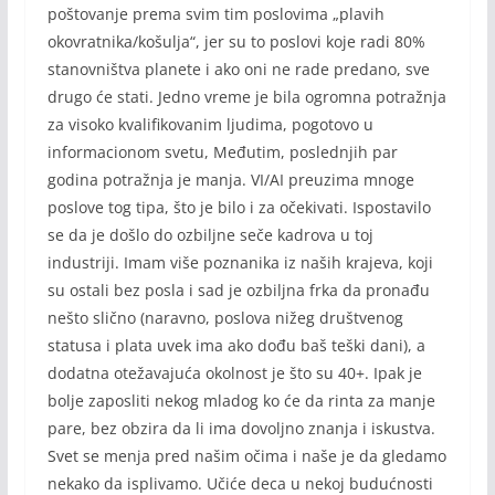
poštovanje prema svim tim poslovima „plavih
okovratnika/košulja“, jer su to poslovi koje radi 80%
stanovništva planete i ako oni ne rade predano, sve
drugo će stati. Jedno vreme je bila ogromna potražnja
za visoko kvalifikovanim ljudima, pogotovo u
informacionom svetu, Međutim, poslednjih par
godina potražnja je manja. VI/AI preuzima mnoge
poslove tog tipa, što je bilo i za očekivati. Ispostavilo
se da je došlo do ozbiljne seče kadrova u toj
industriji. Imam više poznanika iz naših krajeva, koji
su ostali bez posla i sad je ozbiljna frka da pronađu
nešto slično (naravno, poslova nižeg društvenog
statusa i plata uvek ima ako dođu baš teški dani), a
dodatna otežavajuća okolnost je što su 40+. Ipak je
bolje zaposliti nekog mladog ko će da rinta za manje
pare, bez obzira da li ima dovoljno znanja i iskustva.
Svet se menja pred našim očima i naše je da gledamo
nekako da isplivamo. Učiće deca u nekoj budućnosti