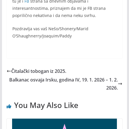
tu je i
FB
strana sa dnevnim objavama i
interesantnostima, priznajem da mi je FB strana
poprilično nekativna i da nema neku svrhu.
Pozdravlja vas vaš Nešo/Shonery/Marid
O’Shaughnerry/Joaquim/Paddy
Čitalački tobogan iz 2025.
Balkanac osvaja Irsku, godina IV, 19. 1. 2026 – 1. 2.
2026.
You May Also Like