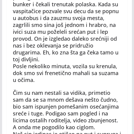
bunker i čekali trenutak polaska. Kada su
vaspitačice pozvale svu decu da se popnu
u autobus i da zauzmu svoja mesta,
zagrlili smo sina još jednom i hrabro, na
ivici suza mu poželeli srećan put i lep
provod. On je izgledao daleko srećniji od
nas i bez oklevanja se pridružio
drugarima. Eh, ko zna šta ga čeka tamo u
toj divljini.
Posle nekoliko minuta, vozila su krenula,
dok smo svi frenetično mahali sa suzama
u očima.
Čim su nam nestali sa vidika, primetio
sam da se sa mnom dešava nešto čudno,
bio sam ispunjen pomešanim osećanjima
sreće i tuge. Podigao sam pogled i na
licima ostalih roditelja, video zbunjenost.
A onda me pogodilo kao ciglom.