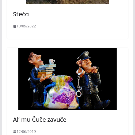
Stećci
10/09/2022
Al’ mu Čuče zavuče
12/06/2019