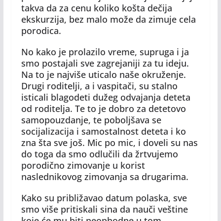
takva da za cenu koliko košta dečija
ekskurzija, bez malo može da zimuje cela
porodica.
No kako je prolazilo vreme, supruga i ja
smo postajali sve zagrejaniji za tu ideju.
Na to je najviše uticalo naše okruženje.
Drugi roditelji, a i vaspitači, su stalno
isticali blagodeti dužeg odvajanja deteta
od roditelja. Te to je dobro za detetovo
samopouzdanje, te poboljšava se
socijalizacija i samostalnost deteta i ko
zna šta sve još. Mic po mic, i doveli su nas
do toga da smo odlučili da žrtvujemo
porodično zimovanje u korist
naslednikovog zimovanja sa drugarima.
Kako su približavao datum polaska, sve
smo više pritiskali sina da nauči veštine
koje će mu biti neophodne u tom