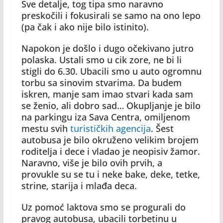
Sve detalje, tog tipa smo naravno
preskočili i fokusirali se samo na ono lepo
(pa čak i ako nije bilo istinito).
Napokon je došlo i dugo očekivano jutro
polaska. Ustali smo u cik zore, ne bi li
stigli do 6.30. Ubacili smo u auto ogromnu
torbu sa sinovim stvarima. Da budem
iskren, manje sam imao stvari kada sam
se ženio, ali dobro sad… Okupljanje je bilo
na parkingu iza Sava Centra, omiljenom
mestu svih
turističkih agencija
. Šest
autobusa je bilo okruženo velikim brojem
roditelja i dece i vladao je neopisiv žamor.
Naravno, više je bilo ovih prvih, a
provukle su se tu i neke bake, deke, tetke,
strine, starija i mlađa deca.
Uz pomoć laktova smo se progurali do
pravog autobusa, ubacili torbetinu u