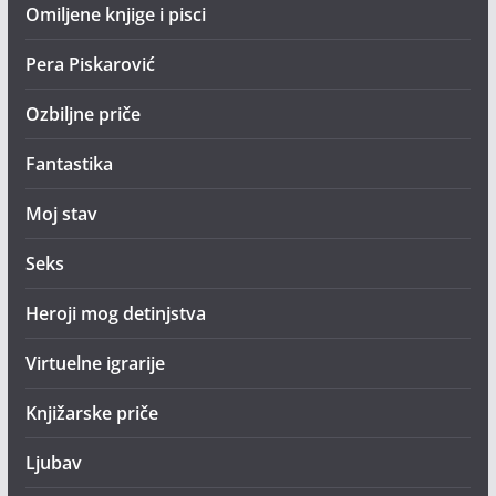
Omiljene knjige i pisci
Pera Piskarović
Ozbiljne priče
Fantastika
Moj stav
Seks
Heroji mog detinjstva
Virtuelne igrarije
Knjižarske priče
Ljubav