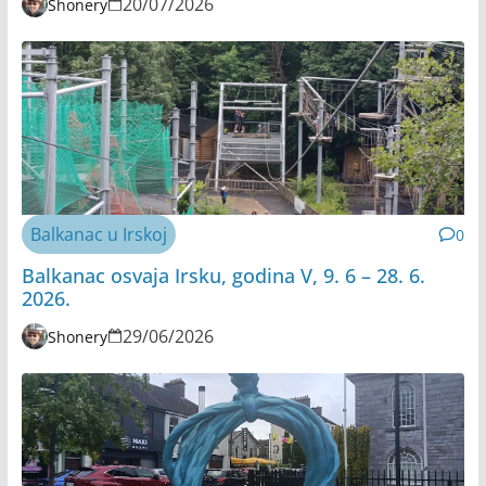
20/07/2026
Shonery
Balkanac u Irskoj
0
Balkanac osvaja Irsku, godina V, 9. 6 – 28. 6.
2026.
29/06/2026
Shonery