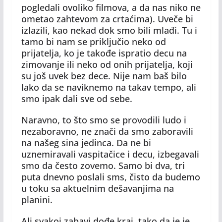
pogledali ovoliko filmova, a da nas niko ne
ometao zahtevom za crtaćima). Uveče bi
izlazili, kao nekad dok smo bili mlađi. Tu i
tamo bi nam se priključio neko od
prijatelja, ko je takođe ispratio decu na
zimovanje ili neko od onih prijatelja, koji
su još uvek bez dece. Nije nam baš bilo
lako da se naviknemo na takav tempo, ali
smo ipak dali sve od sebe.
Naravno, to što smo se provodili ludo i
nezaboravno, ne znači da smo zaboravili
na našeg sina jedinca. Da ne bi
uznemiravali vaspitačice i decu, izbegavali
smo da često zovemo. Samo bi dva, tri
puta dnevno poslali sms, čisto da budemo
u toku sa aktuelnim dešavanjima na
planini.
Ali svakoj zabavi dođe kraj, tako da je je