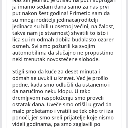
Naš sin jedinac je otišao na put i supruga i
ja imamo sedam dana samo za nas prvi
put nakon šest godina! Primetio sam da
su mnogi roditelji jedinaca(roditelji
jedinaca su bili u osetnoj većini, na žalost,
takva nam je stvarnost) shvatili to isto i
lica su im odmah dobila budalasto ozaren
osmeh. Svi smo požurili ka svojim
automobilima da slučajno ne propustimo
neki trenutak novostečene slobode.
Stigli smo da kuće za deset minuta i
odmah se uvukli u krevet. Već je prošlo
podne, kada smo odlučili da ustanemo i
da naručimo neku klopu. U tako
dremljivom raspoloženju smo proveli
ostatak dana. Uveče smo otišli u grad da
malo prošetamo i vratili se tek oko tri iza
ponoći, jer smo sreli prijatelje koje nismo
videli godinama, pa smo zaglavili po