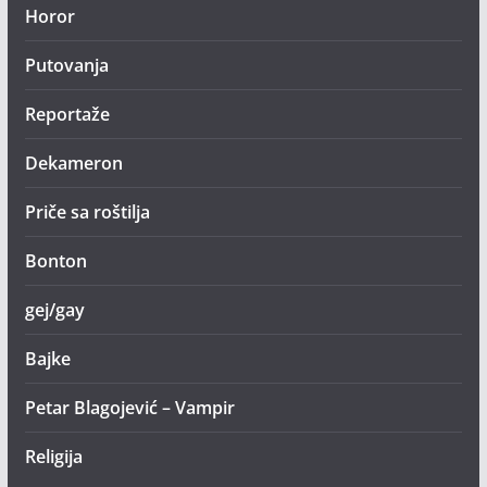
Horor
Putovanja
Reportaže
Dekameron
Priče sa roštilja
Bonton
gej/gay
Bajke
Petar Blagojević – Vampir
Religija