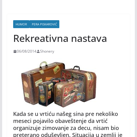
HUMOR
PERA PISKAROVIĆ
Rekreativna nastava
06/08/2014
Shonery
Kada se u vrtiću našeg sina pre nekoliko
meseci pojavilo obaveštenje da vrtić
organizuje zimovanje za decu, nisam bio
preterano oduševljen. Situacija u zemlji je