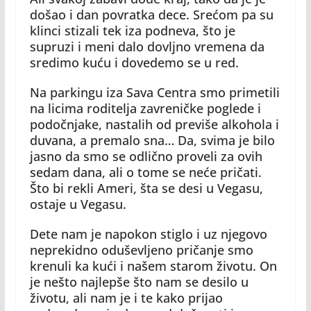
došao i dan povratka dece. Srećom pa su
klinci stizali tek iza podneva, što je
supruzi i meni dalo dovljno vremena da
sredimo kuću i dovedemo se u red.
Na parkingu iza Sava Centra smo primetili
na licima roditelja zavreničke poglede i
podočnjake, nastalih od previše alkohola i
duvana, a premalo sna… Da, svima je bilo
jasno da smo se odlično proveli za ovih
sedam dana, ali o tome se neće pričati.
Što bi rekli Ameri, šta se desi u Vegasu,
ostaje u Vegasu.
Dete nam je napokon stiglo i uz njegovo
neprekidno oduševljeno pričanje smo
krenuli ka kući i našem starom životu. On
je nešto najlepše što nam se desilo u
životu, ali nam je i te kako prijao