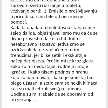
surovom svetu (brisanje u toaletu,
vezivanje pertli…). Emisije o preživljavanju
u prirodi su nam bile od neizmerne
pomoći.
Kada bi upadao u malodušna stanja i nije
želeo da ide, objašnjavali smo mu da će se
divno provesti i da će to biti ludo i
nezaboravno iskustvo. Jedva smo se
uzdržavali da ne zaplačemo u tim
trenucima, jer bi se setili i ekskurzija
našeg detinjstva. Prošlo mi je kroz glavu
kako su mi nedostajali roditelji i moje
igračke, i kako nisam podnosio hranu
koju su nam davali, i kako je smeštaj bio
blago užasan, a setio sam se nekih klinaca
koji su maltretirali sve (pa i mene).
Godine su mi trebale da se oporavim od
tih sećanja…