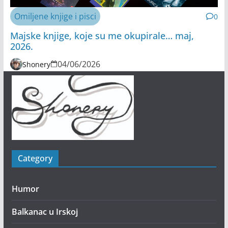
Omiljene knjige i pisci
0
Majske knjige, koje su me okupirale… maj,
2026.
04/06/2026
Shonery
Category
Humor
Balkanac u Irskoj