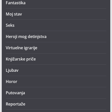
Fantastika
Moj stav
Seks
Heroji mog detinjstva
Virtuelne igrarije
Knjižarske priče
Ljubav
Horor
Putovanja
Reportaže