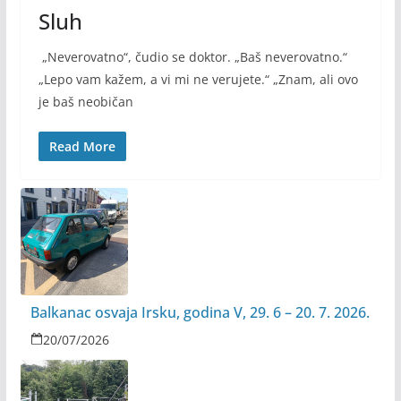
Sluh
„Neverovatno“, čudio se doktor. „Baš neverovatno.“
„Lepo vam kažem, a vi mi ne verujete.“ „Znam, ali ovo
je baš neobičan
Read More
Balkanac osvaja Irsku, godina V, 29. 6 – 20. 7. 2026.
20/07/2026