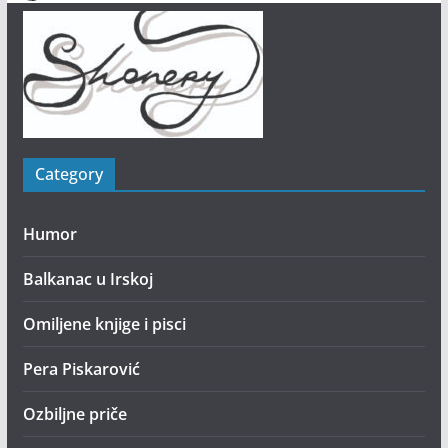
Category
Humor
Balkanac u Irskoj
Omiljene knjige i pisci
Pera Piskarović
Ozbiljne priče