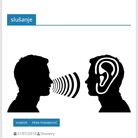
slušanje
HUMOR
PERA PISKAROVIĆ
31/07/2018
Shonery