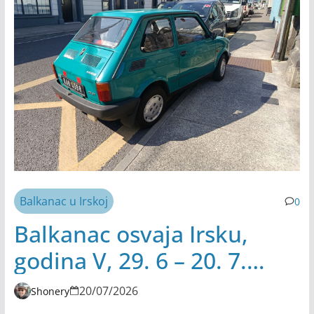
Balkanac u Irskoj
0
Balkanac osvaja Irsku,
godina V, 29. 6 – 20. 7.
2026.
20/07/2026
Shonery