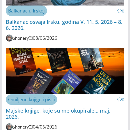
Balkanac u Irskoj
0
Balkanac osvaja Irsku, godina V, 11. 5. 2026 – 8.
6. 2026.
08/06/2026
Shonery
Omiljene knjige i pisci
0
Majske knjige, koje su me okupirale… maj,
2026.
04/06/2026
Shonery