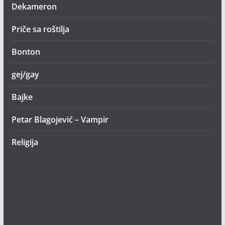
Dekameron
Priče sa roštilja
Bonton
gej/gay
Bajke
Petar Blagojević – Vampir
Religija