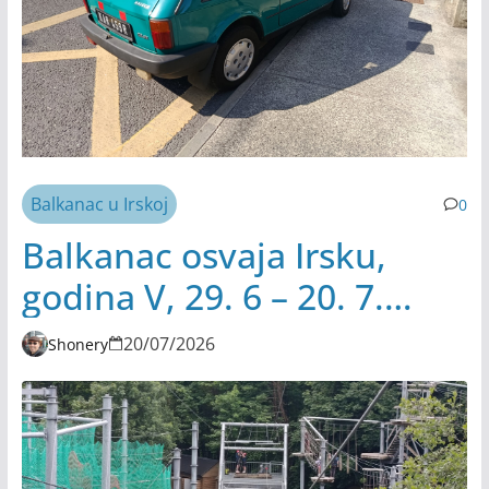
Balkanac u Irskoj
0
Balkanac osvaja Irsku,
godina V, 29. 6 – 20. 7.
2026.
20/07/2026
Shonery