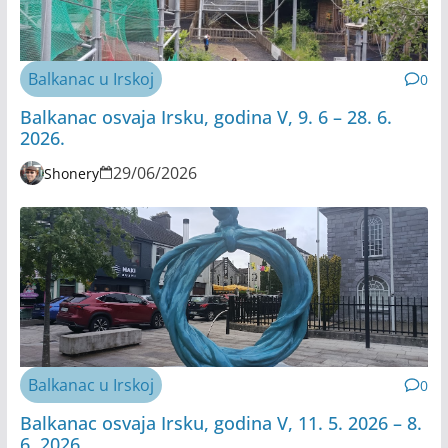
Balkanac u Irskoj
0
Balkanac osvaja Irsku, godina V, 9. 6 – 28. 6.
2026.
29/06/2026
Shonery
Balkanac u Irskoj
0
Balkanac osvaja Irsku, godina V, 11. 5. 2026 – 8.
6. 2026.