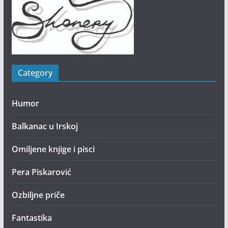
Category
Humor
Balkanac u Irskoj
Omiljene knjige i pisci
Pera Piskarović
Ozbiljne priče
Fantastika