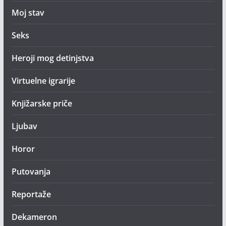
Moj stav
Seks
Heroji mog detinjstva
Virtuelne igrarije
Knjižarske priče
Ljubav
Horor
Putovanja
Reportaže
Dekameron