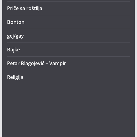
Priče sa roštilja
Bonton
gej/gay
Bajke
Petar Blagojević – Vampir
Religija