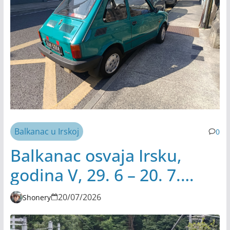
Balkanac u Irskoj
0
Balkanac osvaja Irsku,
godina V, 29. 6 – 20. 7.
2026.
20/07/2026
Shonery