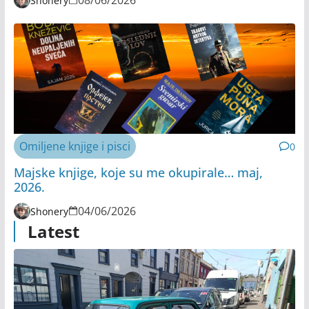
08/06/2026
Shonery
Omiljene knjige i pisci
0
Majske knjige, koje su me okupirale… maj,
2026.
04/06/2026
Shonery
Latest