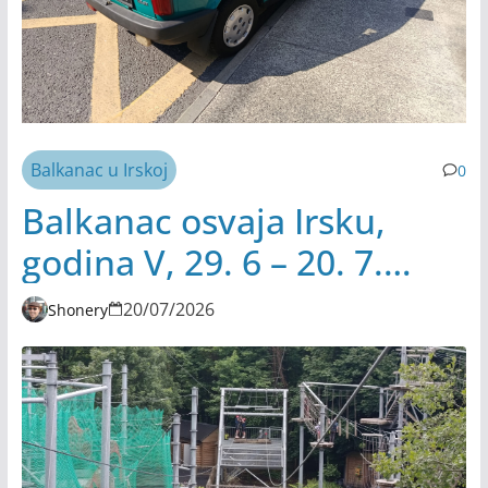
Balkanac u Irskoj
0
Balkanac osvaja Irsku,
godina V, 29. 6 – 20. 7.
2026.
20/07/2026
Shonery