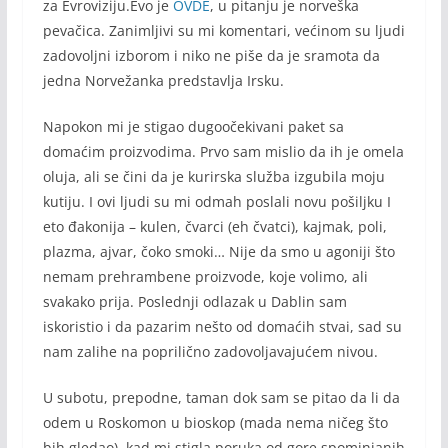
za Evroviziju.Evo je
OVDE
, u pitanju je norveška
pevačica. Zanimljivi su mi komentari, većinom su ljudi
zadovoljni izborom i niko ne piše da je sramota da
jedna Norvežanka predstavlja Irsku.
Napokon mi je stigao dugoočekivani paket sa
domaćim proizvodima. Prvo sam mislio da ih je omela
oluja, ali se čini da je kurirska služba izgubila moju
kutiju. I ovi ljudi su mi odmah poslali novu pošiljku I
eto đakonija – kulen, čvarci (eh čvatci), kajmak, poli,
plazma, ajvar, čoko smoki… Nije da smo u agoniji što
nemam prehrambene proizvode, koje volimo, ali
svakako prija. Poslednji odlazak u Dablin sam
iskoristio i da pazarim nešto od domaćih stvai, sad su
nam zalihe na poprilično zadovoljavajućem nivou.
U subotu, prepodne, taman dok sam se pitao da li da
odem u Roskomon u bioskop (mada nema ničeg što
bih gledao), kad mi stigla poruka od gore spominjanih