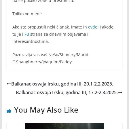
da se polako vrate u prestonicu.
Toliko od mene.
Ako ste propustili neki članak, imate ih
ovde
. Takođe,
tu je i
FB
strana sa dnevnim objavama i
interesantnostima.
Pozdravlja vas vaš Nešo/Shonery/Marid
O’Shaughnerry/Joaquim/Paddy
Balkanac osvaja Irsku, godina III, 20.1-2.2.2025.
Balkanac osvaja Irsku, godina III, 17.2-2.3.2025.
You May Also Like