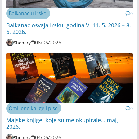
Balkanac u Irskoj
0
Balkanac osvaja Irsku, godina V, 11. 5. 2026 – 8.
6. 2026.
08/06/2026
Shonery
Omiljene knjige i pisci
0
Majske knjige, koje su me okupirale… maj,
2026.
04/06/2026
Shonery