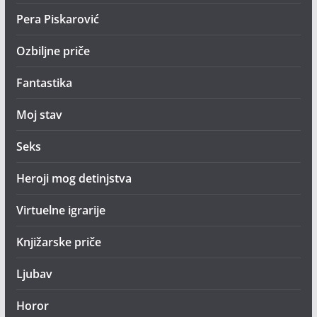
Pera Piskarović
Ozbiljne priče
Fantastika
Moj stav
Seks
Heroji mog detinjstva
Virtuelne igrarije
Knjižarske priče
Ljubav
Horor