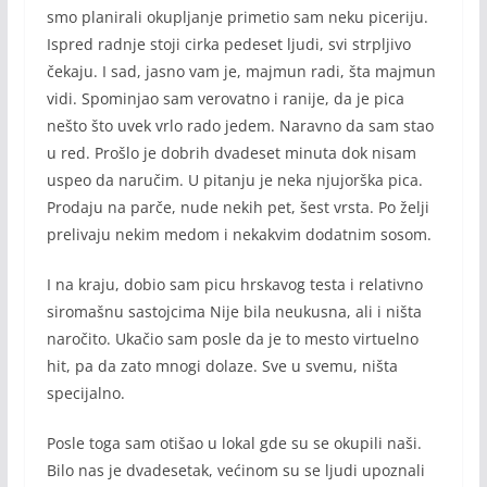
smo planirali okupljanje primetio sam neku piceriju.
Ispred radnje stoji cirka pedeset ljudi, svi strpljivo
čekaju. I sad, jasno vam je, majmun radi, šta majmun
vidi. Spominjao sam verovatno i ranije, da je pica
nešto što uvek vrlo rado jedem. Naravno da sam stao
u red. Prošlo je dobrih dvadeset minuta dok nisam
uspeo da naručim. U pitanju je neka njujorška pica.
Prodaju na parče, nude nekih pet, šest vrsta. Po želji
prelivaju nekim medom i nekakvim dodatnim sosom.
I na kraju, dobio sam picu hrskavog testa i relativno
siromašnu sastojcima Nije bila neukusna, ali i ništa
naročito. Ukačio sam posle da je to mesto virtuelno
hit, pa da zato mnogi dolaze. Sve u svemu, ništa
specijalno.
Posle toga sam otišao u lokal gde su se okupili naši.
Bilo nas je dvadesetak, većinom su se ljudi upoznali