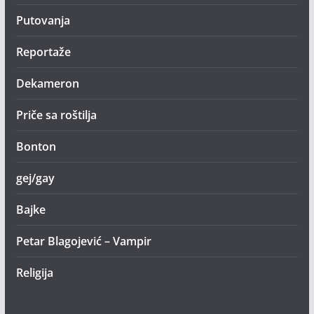
Putovanja
Reportaže
Dekameron
Priče sa roštilja
Bonton
gej/gay
Bajke
Petar Blagojević – Vampir
Religija