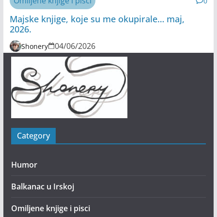
Omiljene knjige i pisci
0
Majske knjige, koje su me okupirale… maj,
2026.
04/06/2026
Shonery
Category
Humor
Balkanac u Irskoj
Omiljene knjige i pisci