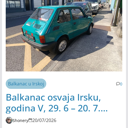
Balkanac u Irskoj
0
Balkanac osvaja Irsku,
godina V, 29. 6 – 20. 7.
2026.
20/07/2026
Shonery