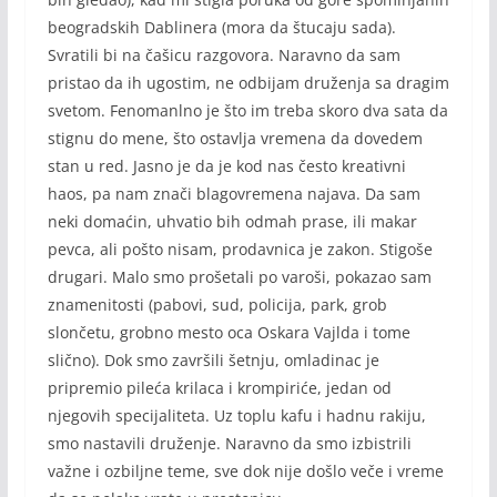
beogradskih Dablinera (mora da štucaju sada).
Svratili bi na čašicu razgovora. Naravno da sam
pristao da ih ugostim, ne odbijam druženja sa dragim
svetom. Fenomanlno je što im treba skoro dva sata da
stignu do mene, što ostavlja vremena da dovedem
stan u red. Jasno je da je kod nas često kreativni
haos, pa nam znači blagovremena najava. Da sam
neki domaćin, uhvatio bih odmah prase, ili makar
pevca, ali pošto nisam, prodavnica je zakon. Stigoše
drugari. Malo smo prošetali po varoši, pokazao sam
znamenitosti (pabovi, sud, policija, park, grob
slončetu, grobno mesto oca Oskara Vajlda i tome
slično). Dok smo završili šetnju, omladinac je
pripremio pileća krilaca i krompiriće, jedan od
njegovih specijaliteta. Uz toplu kafu i hadnu rakiju,
smo nastavili druženje. Naravno da smo izbistrili
važne i ozbiljne teme, sve dok nije došlo veče i vreme