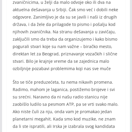
zvaničnicima, u želji da malo odvoje oko ili dva na
aktuelna dešavanja u Srbiji. Čak smo već i dobili neke
odgovore. Zanimljivo je da su se javili i naši iz drugih
država, i da žele da prilagode to pismo i pošalju kod
njihovih zvaničnika. Na stranu dešavanja u zavičaju,
zaključili smo da treba da organizujemo i kako bismo
pogurali stvari koje su nam važne – biračko mesto,
direktan let za Beograd, priznavanje vozačkih i slične
stvari. Bilo je krajnje vreme da se zajednica malo
ozbiljnije pozabavi problemima koji nas sve muče
Što se tiče preduzećeta, tu nema nikavih promena.
Radimo, mahom je laganica, postižemo brojeve i svi
su srećni. Naravno da ni našu radio stanicu nije
zaobišlo ludilo sa pesmom ATP, pa se vrti svako malo.
Ako niste čuli za nju, onda vam je promakao jedan
planetarni megahit. Kada smo kod muzike, ne znam
da li ste ispratili, ali Irska je izabrala svog kandidata