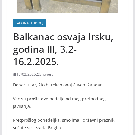
BALKANAC U IRSKOJ
Balkanac osvaja Irsku,
godina III, 3.2-
16.2.2025.
17/02/2025
Shonery
Dobar jutar, što bi rekao onaj čuveni žandar…
Već su prošle dve nedelje od mog prethodnog
javljanja.
Pretprošlog ponedeljka, smo imali državni praznik,
sećate se – sveta Brigita.