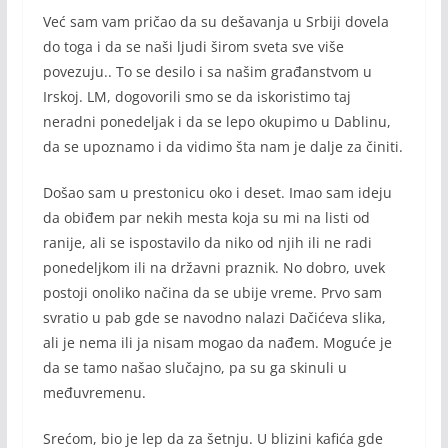
Već sam vam pričao da su dešavanja u Srbiji dovela
do toga i da se naši ljudi širom sveta sve više
povezuju.. To se desilo i sa našim građanstvom u
Irskoj. LM, dogovorili smo se da iskoristimo taj
neradni ponedeljak i da se lepo okupimo u Dablinu,
da se upoznamo i da vidimo šta nam je dalje za činiti.
Došao sam u prestonicu oko i deset. Imao sam ideju
da obiđem par nekih mesta koja su mi na listi od
ranije, ali se ispostavilo da niko od njih ili ne radi
ponedeljkom ili na državni praznik. No dobro, uvek
postoji onoliko načina da se ubije vreme. Prvo sam
svratio u pab gde se navodno nalazi Dačićeva slika,
ali je nema ili ja nisam mogao da nađem. Moguće je
da se tamo našao slučajno, pa su ga skinuli u
međuvremenu.
Srećom, bio je lep da za šetnju. U blizini kafića gde