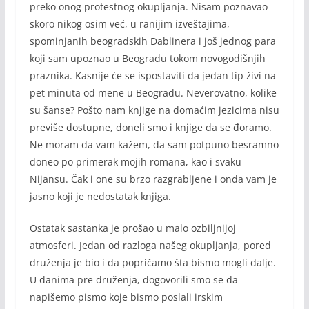
preko onog protestnog okupljanja. Nisam poznavao
skoro nikog osim već, u ranijim izveštajima,
spominjanih beogradskih Dablinera i još jednog para
koji sam upoznao u Beogradu tokom novogodišnjih
praznika. Kasnije će se ispostaviti da jedan tip živi na
pet minuta od mene u Beogradu. Neverovatno, kolike
su šanse? Pošto nam knjige na domaćim jezicima nisu
previše dostupne, doneli smo i knjige da se đoramo.
Ne moram da vam kažem, da sam potpuno besramno
doneo po primerak mojih romana, kao i svaku
Nijansu. Čak i one su brzo razgrabljene i onda vam je
jasno koji je nedostatak knjiga.
Ostatak sastanka je prošao u malo ozbiljnijoj
atmosferi. Jedan od razloga našeg okupljanja, pored
druženja je bio i da popričamo šta bismo mogli dalje.
U danima pre druženja, dogovorili smo se da
napišemo pismo koje bismo poslali irskim