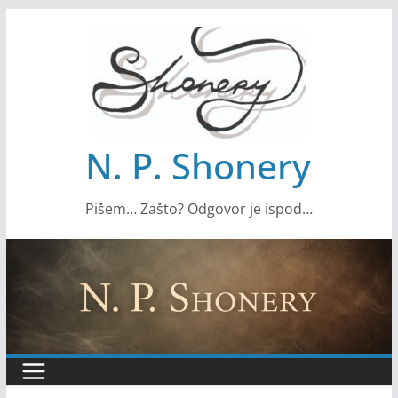
S
k
i
p
t
o
N. P. Shonery
c
o
Pišem… Zašto? Odgovor je ispod…
n
t
e
n
t