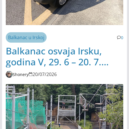
Balkanac u Irskoj
0
Balkanac osvaja Irsku,
godina V, 29. 6 – 20. 7.
2026.
20/07/2026
Shonery