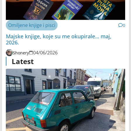
Omiljene knjige i pisci
0
Majske knjige, koje su me okupirale… maj,
2026.
04/06/2026
Shonery
Latest