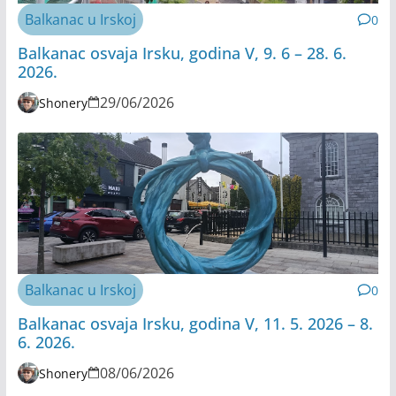
Balkanac u Irskoj
0
Balkanac osvaja Irsku, godina V, 9. 6 – 28. 6.
2026.
29/06/2026
Shonery
Balkanac u Irskoj
0
Balkanac osvaja Irsku, godina V, 11. 5. 2026 – 8.
6. 2026.
08/06/2026
Shonery