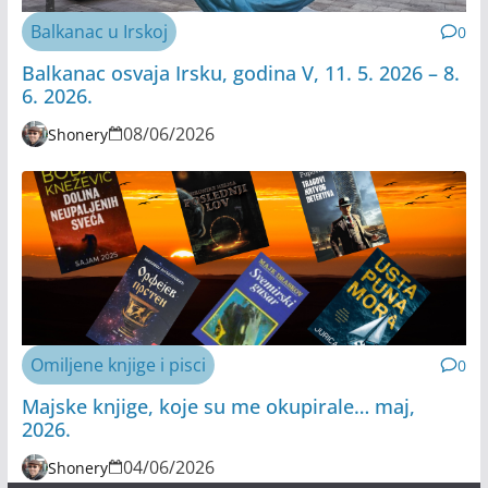
Balkanac u Irskoj
0
Balkanac osvaja Irsku, godina V, 11. 5. 2026 – 8.
6. 2026.
08/06/2026
Shonery
Omiljene knjige i pisci
0
Majske knjige, koje su me okupirale… maj,
2026.
04/06/2026
Shonery