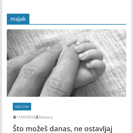
majak
MOJ STAV
11/05/2018
Shonery
Što možeš danas, ne ostavljaj