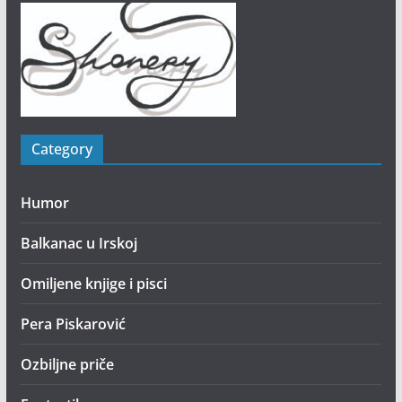
Category
Humor
Balkanac u Irskoj
Omiljene knjige i pisci
Pera Piskarović
Ozbiljne priče