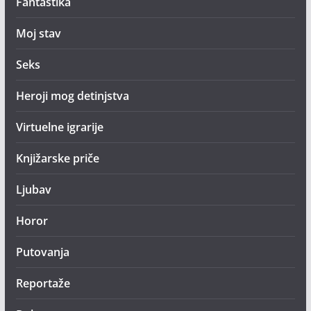
Fantastika
Moj stav
Seks
Heroji mog detinjstva
Virtuelne igrarije
Knjižarske priče
Ljubav
Horor
Putovanja
Reportaže