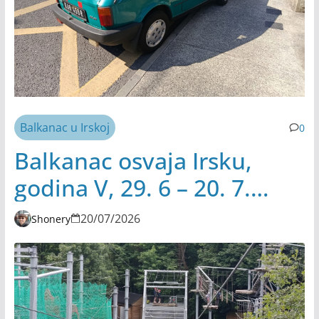
Balkanac u Irskoj
0
Balkanac osvaja Irsku,
godina V, 29. 6 – 20. 7.
2026.
20/07/2026
Shonery