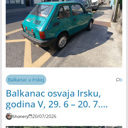
Balkanac u Irskoj
0
Balkanac osvaja Irsku,
godina V, 29. 6 – 20. 7.
2026.
20/07/2026
Shonery