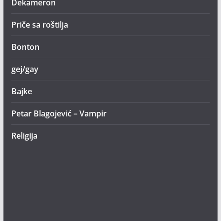
Dekameron
Priče sa roštilja
Bonton
gej/gay
Bajke
Petar Blagojević – Vampir
Religija