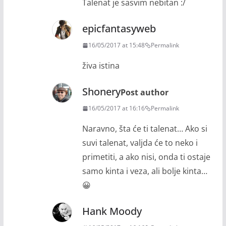
Talenat je sasvim nebitan :/
epicfantasyweb
16/05/2017 at 15:48
Permalink
živa istina
Shonery
Post author
16/05/2017 at 16:16
Permalink
Naravno, šta će ti talenat… Ako si
suvi talenat, valjda će to neko i
primetiti, a ako nisi, onda ti ostaje
samo kinta i veza, ali bolje kinta…
😀
Hank Moody