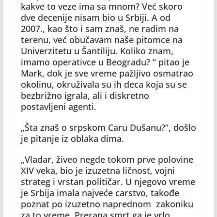
kakve to veze ima sa mnom? Već skoro
dve decenije nisam bio u Srbiji. A od
2007., kao što i sam znaš, ne radim na
terenu, već obučavam naše pitomce na
Univerzitetu u Šantiliju. Koliko znam,
imamo operativce u Beogradu? “ pitao je
Mark, dok je sve vreme pažljivo osmatrao
okolinu, okruživala su ih deca koja su se
bezbrižno igrala, ali i diskretno
postavljeni agenti.
„Šta znaš o srpskom Caru Dušanu?“, došlo
je pitanje iz oblaka dima.
„Vladar, živeo negde tokom prve polovine
XIV veka, bio je izuzetna ličnost, vojni
strateg i vrstan političar. U njegovo vreme
je Srbija imala najveće carstvo, takođe
poznat po izuzetno naprednom zakoniku
za to vreme. Prerana smrt ga je vrlo