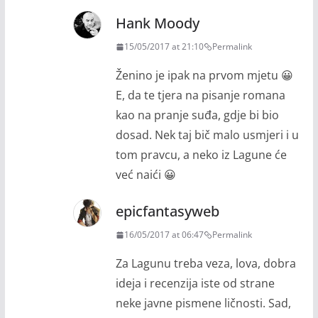
Hank Moody
15/05/2017 at 21:10
Permalink
Ženino je ipak na prvom mjetu 😀
E, da te tjera na pisanje romana
kao na pranje suđa, gdje bi bio
dosad. Nek taj bič malo usmjeri i u
tom pravcu, a neko iz Lagune će
već naići 😀
epicfantasyweb
16/05/2017 at 06:47
Permalink
Za Lagunu treba veza, lova, dobra
ideja i recenzija iste od strane
neke javne pismene ličnosti. Sad,