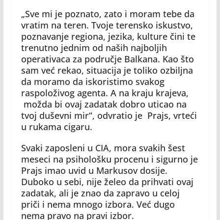
„Sve mi je poznato, zato i moram tebe da
vratim na teren. Tvoje terensko iskustvo,
poznavanje regiona, jezika, kulture čini te
trenutno jednim od naših najboljih
operativaca za područje Balkana. Kao što
sam već rekao, situacija je toliko ozbiljna
da moramo da iskoristimo svakog
raspoloživog agenta. A na kraju krajeva,
možda bi ovaj zadatak dobro uticao na
tvoj duševni mir“, odvratio je Prajs, vrteći
u rukama cigaru.
Svaki zaposleni u CIA, mora svakih šest
meseci na psihološku procenu i sigurno je
Prajs imao uvid u Markusov dosije.
Duboko u sebi, nije želeo da prihvati ovaj
zadatak, ali je znao da zapravo u celoj
priči i nema mnogo izbora. Već dugo
nema pravo na pravi izbor.