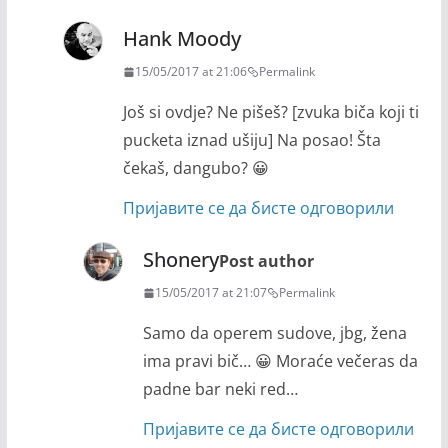
Hank Moody
15/05/2017 at 21:06
Permalink
Još si ovdje? Ne pišeš? [zvuka biča koji ti
pucketa iznad ušiju] Na posao! Šta
čekaš, dangubo? 😀
Пријавите се да бисте одговорили
Shonery
Post author
15/05/2017 at 21:07
Permalink
Samo da operem sudove, jbg, žena
ima pravi bič… 😀 Moraće večeras da
padne bar neki red…
Пријавите се да бисте одговорили