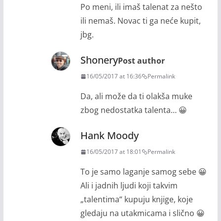
Po meni, ili imaš talenat za nešto
ili nemaš. Novac ti ga neće kupit,
jbg.
Shonery
Post author
16/05/2017 at 16:36
Permalink
Da, ali može da ti olakša muke
zbog nedostatka talenta… 😀
Hank Moody
16/05/2017 at 18:01
Permalink
To je samo laganje samog sebe 😀
Ali i jadnih ljudi koji takvim
„talentima“ kupuju knjige, koje
gledaju na utakmicama i slično 😀