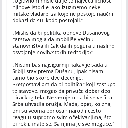
„Uglavnom misle da je to najveća ličnost
njihove istorije, ako izuzmemo neke
mitske vladare, za koje ne postoje naučni
dokazi da su ikada postojali.“
„Misliš da bi politika obnove Dušanovog
carstva mogla da mobiliše većinu
stanovništva ili čak da ih pogura u naslino
osvajanje novih/starih teritorija?“
„Nisam baš najsigurniji kakav je sada u
Srbiji stav prema Dušanu, ipak nisam
tamo bio skoro dve decenije.
Pretpostavljam da bi političar koji zastupa
te stavove, mogao da privuče dobar deo
biračkog tela. Ne verujem da bi se većina
Srba uhvatila oružja. Mada, opet, ko zna,
oni su veoma ponosan narod i često
reaguju suprotno svim očekivanjima, što
bi rekli, inate se. Sa njima je sve moguće.“