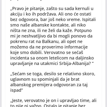
„Pravo je pitanje, zašto su sada kernuli u
akciju i ko ih podržava. Ali ono će ostati
bez odgovora, bar još neko vreme. Ispitali
smo naše albanske kontakte, ali niko
ništa ne zna, ili ne želi da kaže. Potpuno
mi je neshvatljivo da bi mogli ponovo da
pokrenu rat na Balkanu, ali opet ne
možemo da ne proverimo informacije
koje smo dobili. Verovatno se sećaš
incidenta sa onom letelicom na daljinsko
upravljanje na utakmici Srbija-Albanija? “
„Sećam se toga, desilo se relativno skoro,
uglavnom su spominjali da je brat
albanskog premijera odgovoran za taj
ispad“
„Jeste, verovatno je on i upravljao time, ali
to nije ni važno. Ostalo je pitanje bez