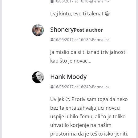
16/05/2017 at 16:16
Permalink
Daj kintu, evo ti talenat 😀
Shonery
Post author
16/05/2017 at 16:18
Permalink
Ja mislio da si ti iznad trivijalnosti
kao što je novac…
Hank Moody
16/05/2017 at 16:24
Permalink
Uvijek 🙂 Protiv sam toga da neko
bez talenta zahvaljujući novcu
uspije u bilo čemu, ali to je toliko
uhvatilo korjenje na našim
prostorima da je teško iskorjeniti.