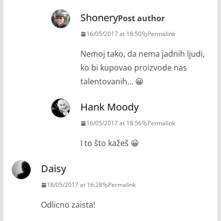
Shonery
Post author
16/05/2017 at 18:50
Permalink
Nemoj tako, da nema jadnih ljudi,
ko bi kupovao proizvode nas
talentovanih… 😀
Hank Moody
16/05/2017 at 18:56
Permalink
I to što kažeš 😀
Daisy
18/05/2017 at 16:28
Permalink
Odlicno zaista!