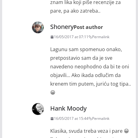
znam lika koji piše recenzije za
pare, pa ako zatreba..
Shonery
Post author
16/05/2017 at 07:11
Permalink
Lagunu sam spomenuo onako,
pretpostavio sam da je sve
navedeno neophodno da bi te oni
objavili… Ako ikada odlučim da
krenem tim putem, juriću tog tipa..
😀
Hank Moody
16/05/2017 at 15:44
Permalink
Klasika, svuda treba veza i pare 😀