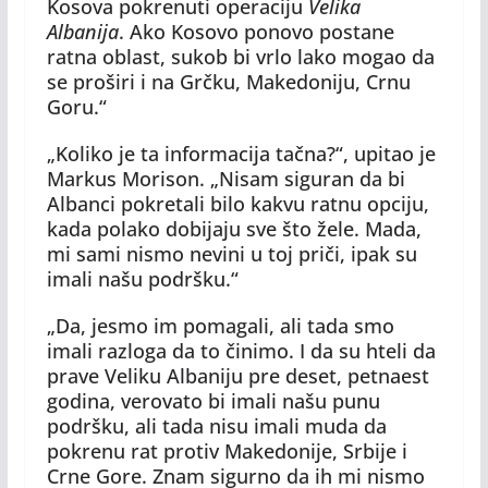
Kosova pokrenuti operaciju
Velika
Albanija
. Ako Kosovo ponovo postane
ratna oblast, sukob bi vrlo lako mogao da
se proširi i na Grčku, Makedoniju, Crnu
Goru.“
„Koliko je ta informacija tačna?“, upitao je
Markus Morison. „Nisam siguran da bi
Albanci pokretali bilo kakvu ratnu opciju,
kada polako dobijaju sve što žele. Mada,
mi sami nismo nevini u toj priči, ipak su
imali našu podršku.“
„Da, jesmo im pomagali, ali tada smo
imali razloga da to činimo. I da su hteli da
prave Veliku Albaniju pre deset, petnaest
godina, verovato bi imali našu punu
podršku, ali tada nisu imali muda da
pokrenu rat protiv Makedonije, Srbije i
Crne Gore. Znam sigurno da ih mi nismo