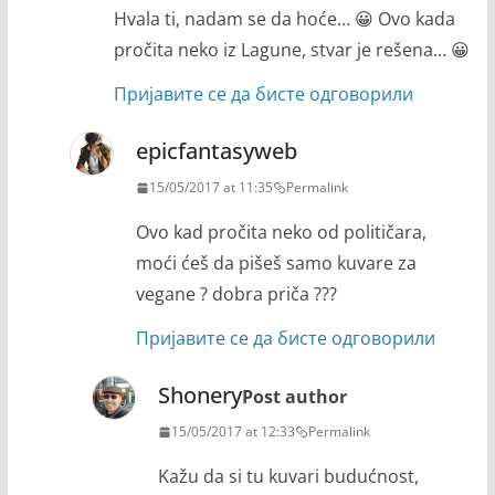
Hvala ti, nadam se da hoće… 😀 Ovo kada
pročita neko iz Lagune, stvar je rešena… 😀
Пријавите се да бисте одговорили
epicfantasyweb
15/05/2017 at 11:35
Permalink
Ovo kad pročita neko od političara,
moći ćeš da pišeš samo kuvare za
vegane ? dobra priča ???
Пријавите се да бисте одговорили
Shonery
Post author
15/05/2017 at 12:33
Permalink
Kažu da si tu kuvari budućnost,