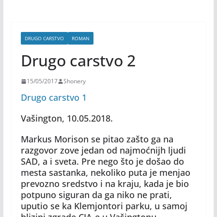
DRUGO CARSTVO
ROMAN
Drugo carstvo 2
15/05/2017
Shonery
Drugo carstvo 1
Vašington, 10.05.2018.
Markus Morison se pitao zašto ga na
razgovor zove jedan od najmoćnijh ljudi
SAD, a i sveta. Pre nego što je došao do
mesta sastanka, nekoliko puta je menjao
prevozno sredstvo i na kraju, kada je bio
potpuno siguran da ga niko ne prati,
uputio se ka Klemjontori parku, u samoj