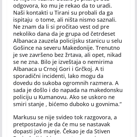
odgovora, ko mu je rekao da to uradi.
Naši kontakti u Tirani su probali da ga
ispitaju o tome, ali ništa nismo saznali.
Ne znam da li si pročitao vest od pre
nekoliko dana da je grupa od četrdeset
Albanaca zauzela policijsku stanicu u selu
Gošince na severu Makedonije. Trenutno
je sve završeno bez žrtava, ali opet, nikad
se ne zna. Bilo je izveštaja o nemirima
Albanaca u Crnoj Gori i Grčkoj. A ti
sporadični incidenti, lako mogu da
dovedu do sukoba ogromnih razmera. A
sada je došlo i do napada na makedonsku
policiju u Kumanovu. Ako se uskoro ne
smiri stanje , bićemo duboko u govnima.“
Markusu se nije svideo tok razgovora, a
pretpostavio je da će mu se nastavak
dopasti još manje. Čekao je da Stiven