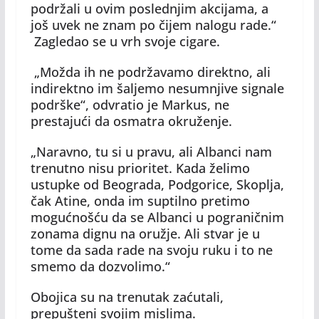
podržali u ovim poslednjim akcijama, a
još uvek ne znam po čijem nalogu rade.“
Zagledao se u vrh svoje cigare.
„Možda ih ne podržavamo direktno, ali
indirektno im šaljemo nesumnjive signale
podrške“, odvratio je Markus, ne
prestajući da osmatra okruženje.
„Naravno, tu si u pravu, ali Albanci nam
trenutno nisu prioritet. Kada želimo
ustupke od Beograda, Podgorice, Skoplja,
čak Atine, onda im suptilno pretimo
mogućnošću da se Albanci u pograničnim
zonama dignu na oružje. Ali stvar je u
tome da sada rade na svoju ruku i to ne
smemo da dozvolimo.“
Obojica su na trenutak zaćutali,
prepušteni svojim mislima.