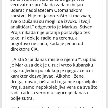
verovatno sprečila da zada ozbiljan
udarac nadolazećem Otomanskom
carstvu. Nije mi jasno zašto si me zvao,
sve o Dušanu su mogli da izvuku i tvoji
analitičari.“ odgovorio je Markus. Stiven
Prajs nikada nije pitanja postavljao tek
tako, ni dok je radio na terenu, a
pogotovo ne sada, kada je jedan od
direktora CIA.
„A šta Srbi danas misle o njemu?“, upitao
je Markusa dok je u ruci vrteo kubansku
cigaru. Jedini porok koji je njegov čelični
karakter dozvoljavao. Alkohol, žene,
droga, novac, ništa od toga nije upravljalo
Prajs, samo nepokolebljiva vera da sve što
radi, radi sa verom u sigurnije danas i
bolje sutra.