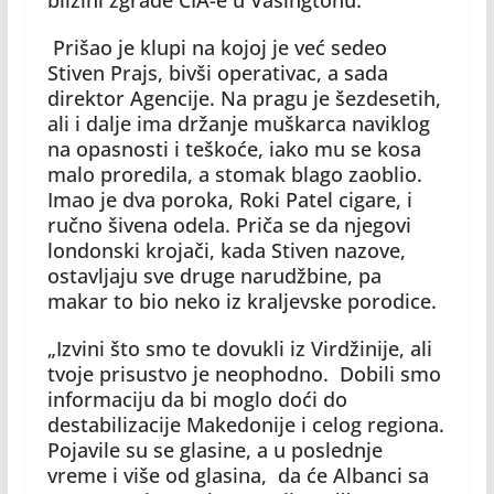
blizini zgrade CIA-e u Vašingtonu.
Prišao je klupi na kojoj je već sedeo
Stiven Prajs, bivši operativac, a sada
direktor Agencije. Na pragu je šezdesetih,
ali i dalje ima držanje muškarca naviklog
na opasnosti i teškoće, iako mu se kosa
malo proredila, a stomak blago zaoblio.
Imao je dva poroka, Roki Patel cigare, i
ručno šivena odela. Priča se da njegovi
londonski krojači, kada Stiven nazove,
ostavljaju sve druge narudžbine, pa
makar to bio neko iz kraljevske porodice.
„Izvini što smo te dovukli iz Virdžinije, ali
tvoje prisustvo je neophodno. Dobili smo
informaciju da bi moglo doći do
destabilizacije Makedonije i celog regiona.
Pojavile su se glasine, a u poslednje
vreme i više od glasina, da će Albanci sa