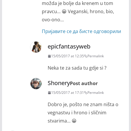
možda je bolje da krenem u tom
pravcu… 😀 Veganski, hrono, bio,
ovo-ono…
Пријавите се да бисте одговорили
epicfantasyweb
15/05/2017 at 12:35
Permalink
Neka te za sada tu gdje si ?
Shonery
Post author
15/05/2017 at 17:31
Permalink
Dobro je, pošto ne znam ništa o
vegnastvu i hrono i sličnim
stvarima… 😀