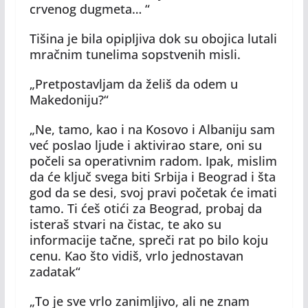
crvenog dugmeta… “
Tišina je bila opipljiva dok su obojica lutali
mračnim tunelima sopstvenih misli.
„Pretpostavljam da želiš da odem u
Makedoniju?“
„Ne, tamo, kao i na Kosovo i Albaniju sam
već poslao ljude i aktivirao stare, oni su
počeli sa operativnim radom. Ipak, mislim
da će ključ svega biti Srbija i Beograd i šta
god da se desi, svoj pravi početak će imati
tamo. Ti ćeš otići za Beograd, probaj da
isteraš stvari na čistac, te ako su
informacije tačne, spreči rat po bilo koju
cenu. Kao što vidiš, vrlo jednostavan
zadatak“
„To je sve vrlo zanimljivo, ali ne znam