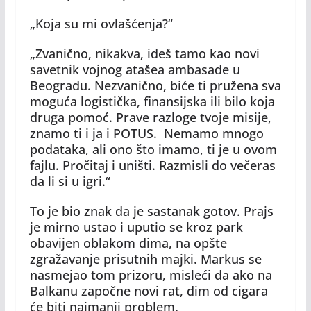
„Koja su mi ovlašćenja?“
„Zvanično, nikakva, ideš tamo kao novi
savetnik vojnog atašea ambasade u
Beogradu. Nezvanično, biće ti pružena sva
moguća logistička, finansijska ili bilo koja
druga pomoć. Prave razloge tvoje misije,
znamo ti i ja i POTUS. Nemamo mnogo
podataka, ali ono što imamo, ti je u ovom
fajlu. Pročitaj i uništi. Razmisli do večeras
da li si u igri.“
To je bio znak da je sastanak gotov. Prajs
je mirno ustao i uputio se kroz park
obavijen oblakom dima, na opšte
zgražavanje prisutnih majki. Markus se
nasmejao tom prizoru, misleći da ako na
Balkanu započne novi rat, dim od cigara
će biti najmanji problem.