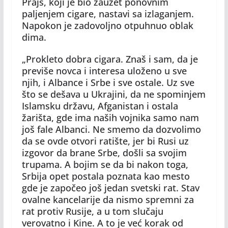
Prajs, koji je bio zauzet ponovnim
paljenjem cigare, nastavi sa izlaganjem.
Napokon je zadovoljno otpuhnuo oblak
dima.
„Prokleto dobra cigara. Znaš i sam, da je
previše novca i interesa uloženo u sve
njih, i Albance i Srbe i sve ostale. Uz sve
što se dešava u Ukrajini, da ne spominjem
Islamsku državu, Afganistan i ostala
žarišta, gde ima naših vojnika samo nam
još fale Albanci. Ne smemo da dozvolimo
da se ovde otvori ratište, jer bi Rusi uz
izgovor da brane Srbe, došli sa svojim
trupama. A bojim se da bi nakon toga,
Srbija opet postala poznata kao mesto
gde je započeo još jedan svetski rat. Stav
ovalne kancelarije da nismo spremni za
rat protiv Rusije, a u tom slučaju
verovatno i Kine. A to je već korak od