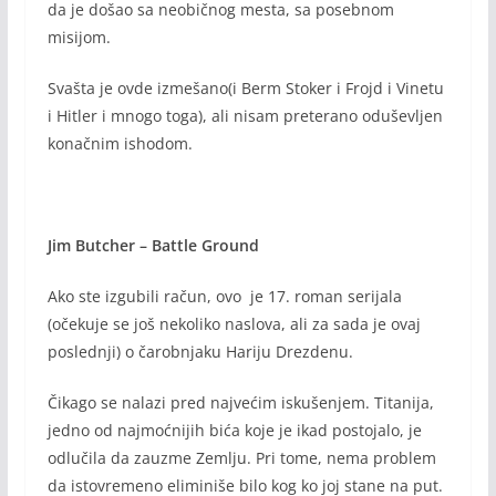
da je došao sa neobičnog mesta, sa posebnom
misijom.
Svašta je ovde izmešano(i Berm Stoker i Frojd i Vinetu
i Hitler i mnogo toga), ali nisam preterano oduševljen
konačnim ishodom.
Jim Butcher – Battle Ground
Ako ste izgubili račun, ovo je 17. roman serijala
(očekuje se još nekoliko naslova, ali za sada je ovaj
poslednji) o čarobnjaku Hariju Drezdenu.
Čikago se nalazi pred najvećim iskušenjem. Titanija,
jedno od najmoćnijih bića koje je ikad postojalo, je
odlučila da zauzme Zemlju. Pri tome, nema problem
da istovremeno eliminiše bilo kog ko joj stane na put.