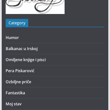
Category
Humor
Balkanac u Irskoj
Omiljene knjige i pisci
Pera Piskarović
Ozbiljne priče
Fantastika
Moj stav