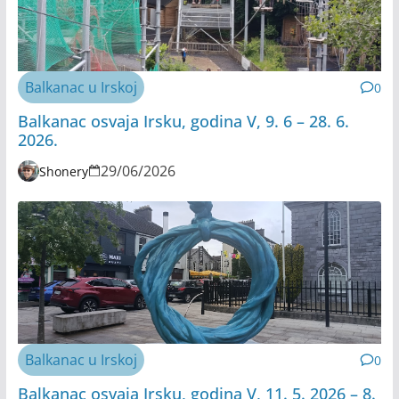
Balkanac u Irskoj
0
Balkanac osvaja Irsku, godina V, 9. 6 – 28. 6.
2026.
29/06/2026
Shonery
Balkanac u Irskoj
0
Balkanac osvaja Irsku, godina V, 11. 5. 2026 – 8.