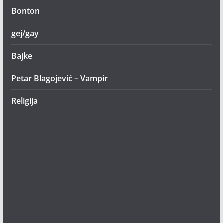
Bonton
gej/gay
Bajke
Petar Blagojević – Vampir
Religija