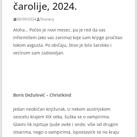
čarolije, 2024.
06/09/2024
Shonery
Aloha… Počeo je novi mesec, pa je red da vas
informišem (ako vas zanima) koje sam knjige pročitao
tokom avgusta. Po običaju, štivo je bilo šaroliko i
većinom sam zadovoljan.
Boris Dežulović – Christkind
Jedan neobičan knjižurak, U nekom austrijskom
seocetu krajem XIX veka, šuška se o vampirima.
Glavni lik ispituje ljude ovde i onde, više od drugim
stvarima, nego o vampirima. Ispostaviće se ne kraju