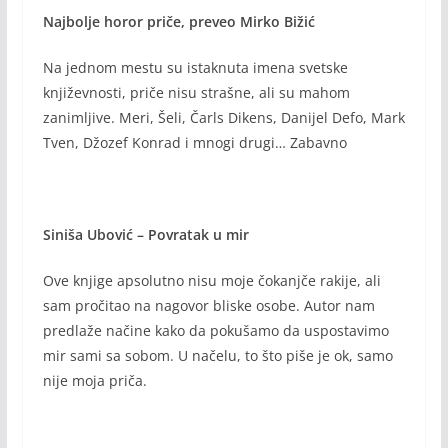
Najbolje horor priče, preveo Mirko Bižić
Na jednom mestu su istaknuta imena svetske
književnosti, priče nisu strašne, ali su mahom
zanimljive. Meri, Šeli, Čarls Dikens, Danijel Defo, Mark
Tven, Džozef Konrad i mnogi drugi… Zabavno
Siniša Ubović – Povratak u mir
Ove knjige apsolutno nisu moje čokanjče rakije, ali
sam pročitao na nagovor bliske osobe. Autor nam
predlaže načine kako da pokušamo da uspostavimo
mir sami sa sobom. U načelu, to što piše je ok, samo
nije moja priča.