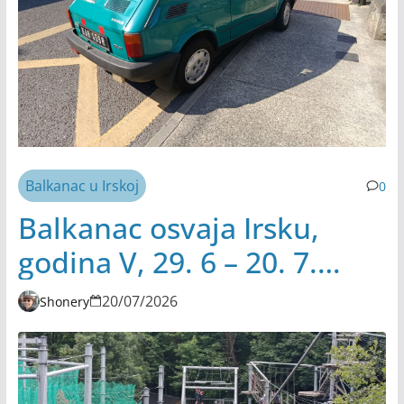
Balkanac u Irskoj
0
Balkanac osvaja Irsku,
godina V, 29. 6 – 20. 7.
2026.
20/07/2026
Shonery