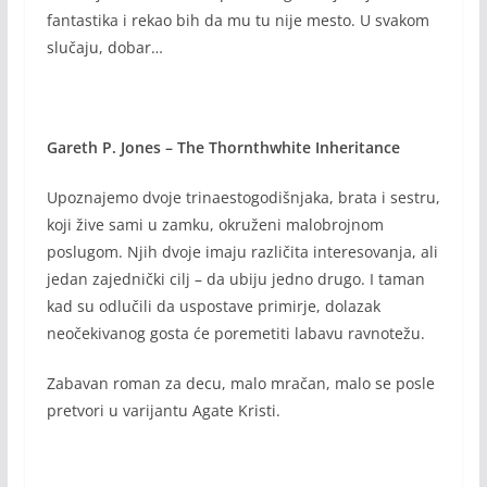
fantastika i rekao bih da mu tu nije mesto. U svakom
slučaju, dobar…
Gareth P. Jones – The Thornthwhite Inheritance
Upoznajemo dvoje trinaestogodišnjaka, brata i sestru,
koji žive sami u zamku, okruženi malobrojnom
poslugom. Njih dvoje imaju različita interesovanja, ali
jedan zajednički cilj – da ubiju jedno drugo. I taman
kad su odlučili da uspostave primirje, dolazak
neočekivanog gosta će poremetiti labavu ravnotežu.
Zabavan roman za decu, malo mračan, malo se posle
pretvori u varijantu Agate Kristi.