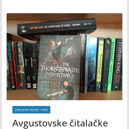
OMILJENE KNJIGE I PISCI
Avgustovske čitalačke