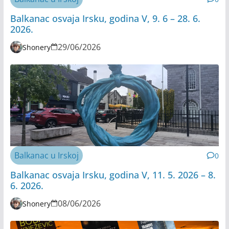
Balkanac osvaja Irsku, godina V, 9. 6 – 28. 6.
2026.
29/06/2026
Shonery
Balkanac u Irskoj
0
Balkanac osvaja Irsku, godina V, 11. 5. 2026 – 8.
6. 2026.
08/06/2026
Shonery