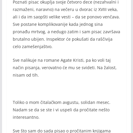
Poznati pisac okuplja svoje četvoro dece (nezahvalni i
razmaženi, naravno) na večeru u dvorac iz XVIII veka,
ali i da im saopšti velike vesti – da se ponovo venčava.
Sve postane komplikovanije kada jednog sina
pronađu mrtvog, a nedugo zatim i sam pisac završava
brutalno ubijen. Inspektor će pokušati da raščivija
celo zamešenjaštvo.
Sve nalikuje na romane Agate Kristi, pa ko voli taj
način pisanja, verovatno će mu se svideti. Na žalost,
nisam od tih.
Toliko o mom čitalačkom avgustu, solidan mesec.
Nadam se da se ste i vi uspeli da pročitate nešto
interesantno.
Sve što sam do sada pisao o pročitanim knjigama