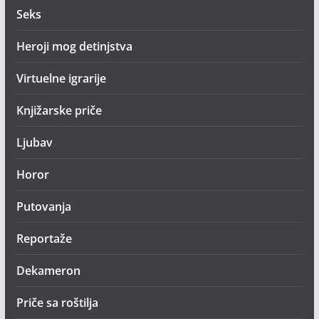
Seks
Heroji mog detinjstva
Virtuelne igrarije
Knjižarske priče
Ljubav
Horor
Putovanja
Reportaže
Dekameron
Priče sa roštilja