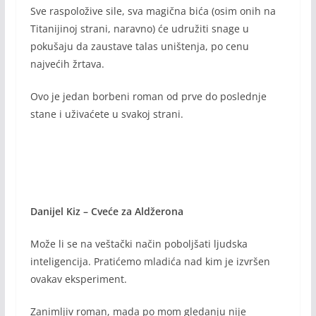
Sve raspoložive sile, sva magična bića (osim onih na
Titanijinoj strani, naravno) će udružiti snage u
pokušaju da zaustave talas uništenja, po cenu
najvećih žrtava.
Ovo je jedan borbeni roman od prve do poslednje
stane i uživaćete u svakoj strani.
Danijel Kiz – Cveće za Aldžerona
Može li se na veštački način poboljšati ljudska
inteligencija. Pratićemo mladića nad kim je izvršen
ovakav eksperiment.
Zanimljiv roman, mada po mom gledanju nije