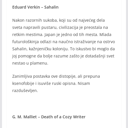
Eduard Verkin – Sahalin
Nakon razornih sukoba, koji su od najvećeg dela
sveta napravili pustaru, civilizacija je preostala na
retkim mestima. Japan je jedno od tih mesta. Mlada
futurološkinja odlazi na naučno istraživanje na ostrvo
Sahalin, kažnjeničku koloniju. To iskustvo bi moglo da
joj pomogne da bolje razume zašto je dotadašnji svet
nestao u plamenu.
Zanimljiva postavka ove distopije, ali prepuna
ksenofobije i isuviše ruski opisna. Nisam
razduševljen.
G. M. Malliet – Death of a Cozy Writer