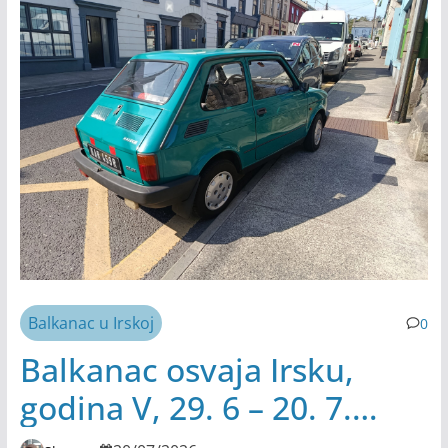
Balkanac u Irskoj
0
Balkanac osvaja Irsku,
godina V, 29. 6 – 20. 7.
2026.