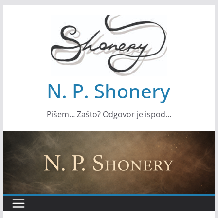
S
k
i
p
t
o
N. P. Shonery
c
o
Pišem… Zašto? Odgovor je ispod…
n
t
e
n
t