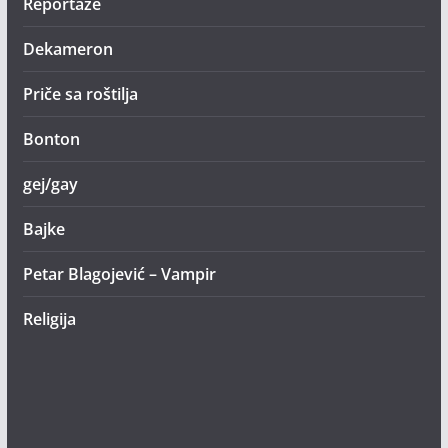
Reportaže
Dekameron
Priče sa roštilja
Bonton
gej/gay
Bajke
Petar Blagojević – Vampir
Religija