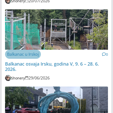
20/07/2026
Shonery
Balkanac u Irskoj
0
Balkanac osvaja Irsku, godina V, 9. 6 – 28. 6.
2026.
29/06/2026
Shonery