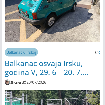
Balkanac u Irskoj
0
Balkanac osvaja Irsku,
godina V, 29. 6 – 20. 7.
2026.
20/07/2026
Shonery