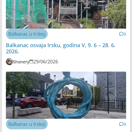
Balkanac u Irskoj
0
Balkanac osvaja Irsku, godina V, 9. 6 – 28. 6.
2026.
29/06/2026
Shonery
Balkanac u Irskoj
0