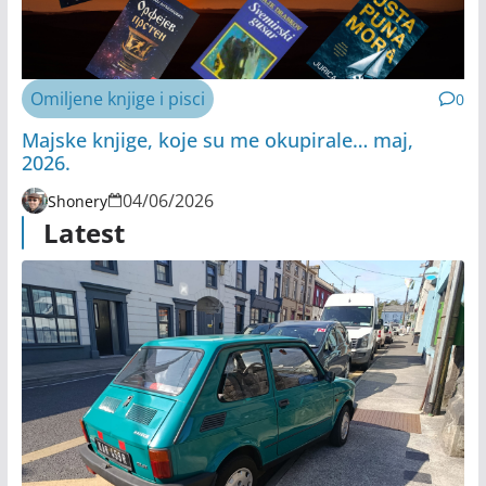
Omiljene knjige i pisci
0
Majske knjige, koje su me okupirale… maj,
2026.
04/06/2026
Shonery
Latest