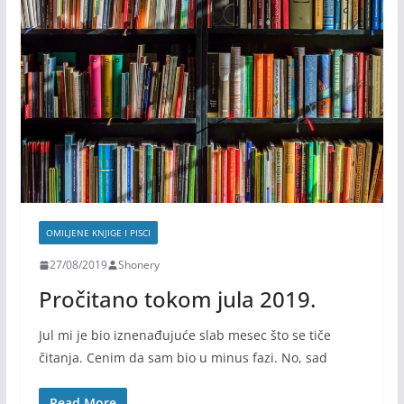
OMILJENE KNJIGE I PISCI
27/08/2019
Shonery
Pročitano tokom jula 2019.
Jul mi je bio iznenađujuće slab mesec što se tiče
čitanja. Cenim da sam bio u minus fazi. No, sad
Read More