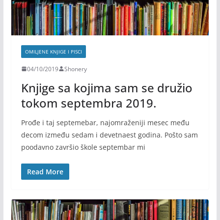
OMILJENE KNJIGE I PISCI
04/10/2019
Shonery
Knjige sa kojima sam se družio
tokom septembra 2019.
Prođe i taj septemebar, najomraženiji mesec među
decom između sedam i devetnaest godina. Pošto sam
poodavno završio škole septembar mi
Read More