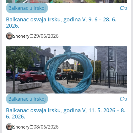
Balkanac u Irskoj
0
Balkanac osvaja Irsku, godina V, 9. 6 – 28. 6.
2026.
29/06/2026
Shonery
Balkanac u Irskoj
0
Balkanac osvaja Irsku, godina V, 11. 5. 2026 – 8.
6. 2026.
08/06/2026
Shonery