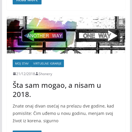
MOJ STAV
VIRTUELNE IGRARIJE
21/12/2018
Shonery
Šta sam mogao, a nisam u
2018.
Znate onaj divan osećaj na prelazu dve godine, kad
pomislite: Čim uđemo u novu godinu, menjam svoj
život iz korena. sigurno