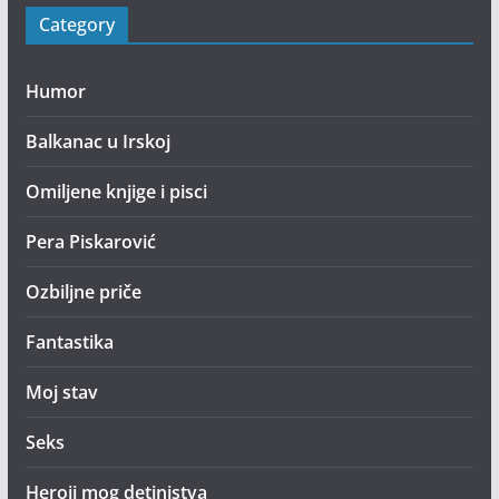
Category
Humor
Balkanac u Irskoj
Omiljene knjige i pisci
Pera Piskarović
Ozbiljne priče
Fantastika
Moj stav
Seks
Heroji mog detinjstva