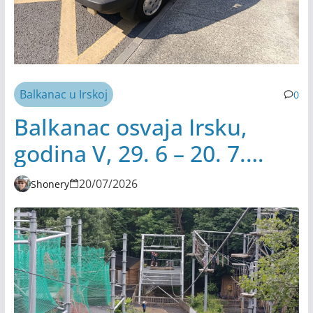
Balkanac u Irskoj
0
Balkanac osvaja Irsku,
godina V, 29. 6 – 20. 7.
2026.
20/07/2026
Shonery