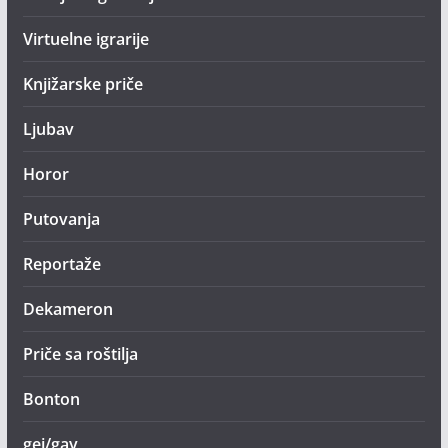
Virtuelne igrarije
Knjižarske priče
Ljubav
Horor
Putovanja
Reportaže
Dekameron
Priče sa roštilja
Bonton
gej/gay