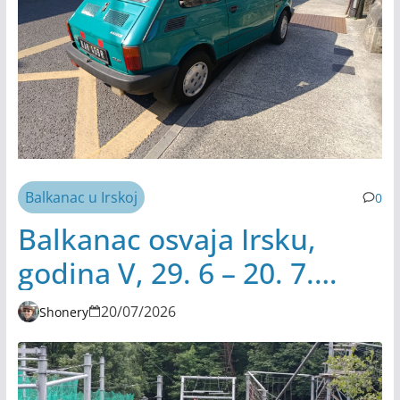
Balkanac u Irskoj
0
Balkanac osvaja Irsku,
godina V, 29. 6 – 20. 7.
2026.
20/07/2026
Shonery