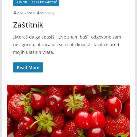
HUMOR
PERA PISKAROVIĆ
22/07/2020
Shonery
Zaštitnik
„Moraš da ga spasiš!“ „Ne znam baš“, odgovorio sam
nesigurno, obraćajući se osobi koja je stajala ispred
mojih ulaznih vrata,
Read More