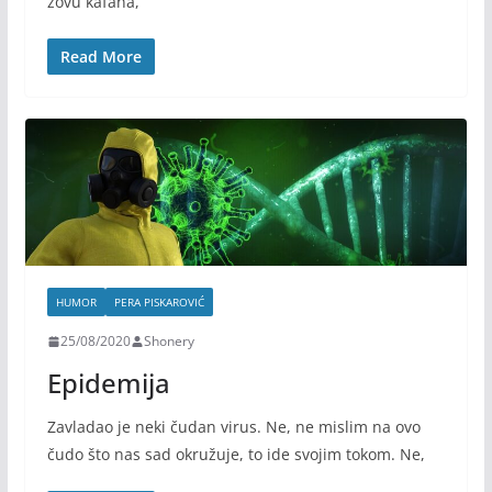
zovu kafana,
Read More
HUMOR
PERA PISKAROVIĆ
25/08/2020
Shonery
Epidemija
Zavladao je neki čudan virus. Ne, ne mislim na ovo
čudo što nas sad okružuje, to ide svojim tokom. Ne,