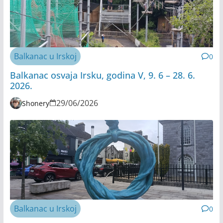
Balkanac u Irskoj
0
Balkanac osvaja Irsku, godina V, 9. 6 – 28. 6.
2026.
29/06/2026
Shonery
Balkanac u Irskoj
0