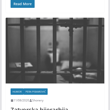
Read More
HUMOR
PERA PISKAROVIĆ
11/08/2020
Shonery
Zatvorska hijerarhija