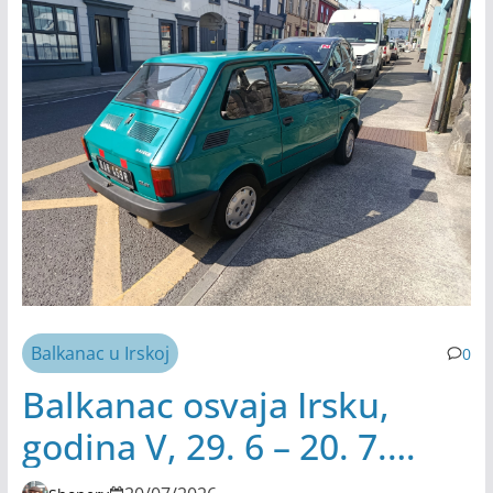
Balkanac u Irskoj
0
Balkanac osvaja Irsku,
godina V, 29. 6 – 20. 7.
2026.