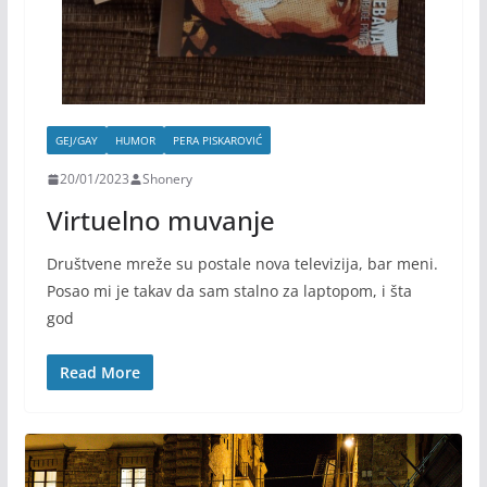
GEJ/GAY
HUMOR
PERA PISKAROVIĆ
20/01/2023
Shonery
Virtuelno muvanje
Društvene mreže su postale nova televizija, bar meni.
Posao mi je takav da sam stalno za laptopom, i šta
god
Read More