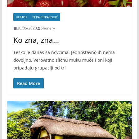
HUMOR
PERA PISKAROVIĆ
28/05/2020
Shonery
Ko zna, zna…
Teško je danas sa novcima. Jednostavno ih nema
dovoljno. Verovatno sličnu muku muče i oni koji
pripadaju grupaciji od tri
Read More