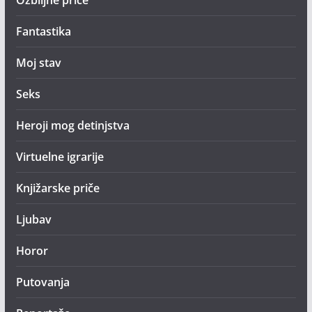
Ozbiljne priče
Fantastika
Moj stav
Seks
Heroji mog detinjstva
Virtuelne igrarije
Knjižarske priče
Ljubav
Horor
Putovanja