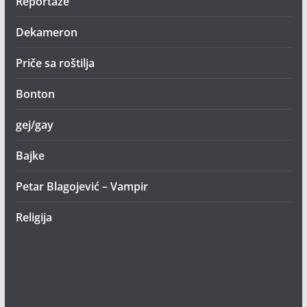
Reportaže
Dekameron
Priče sa roštilja
Bonton
gej/gay
Bajke
Petar Blagojević – Vampir
Religija