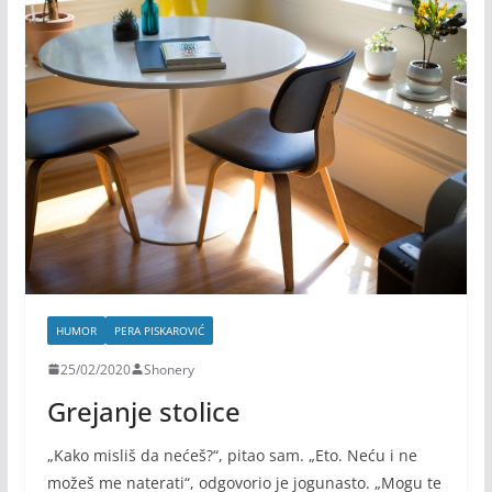
HUMOR
PERA PISKAROVIĆ
25/02/2020
Shonery
Grejanje stolice
„Kako misliš da nećeš?“, pitao sam. „Eto. Neću i ne
možeš me naterati“, odgovorio je jogunasto. „Mogu te