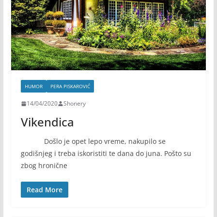
HUMOR
PERA PISKAROVIĆ
14/04/2020
Shonery
Vikendica
Došlo je opet lepo vreme, nakupilo se
godišnjeg i treba iskoristiti te dana do juna. Pošto su
zbog hronične
Read More