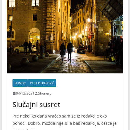
HUMOR
PERA PISKAROVIĆ
04/12/2021
Shonery
Slučajni susret
Pre nekoliko dana vraćao sam se iz redakcije oko
ponoći. Dobro, možda nije bila baš redakcija, češće je