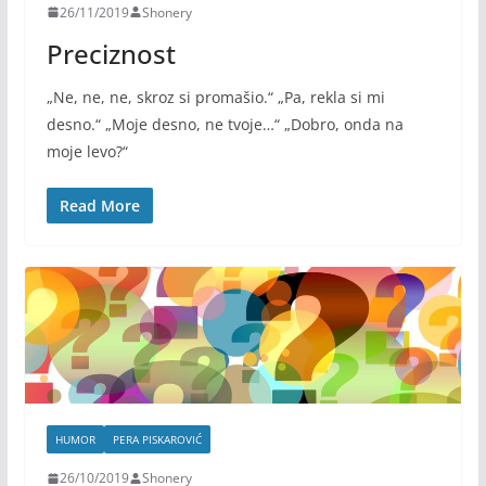
26/11/2019
Shonery
Preciznost
„Ne, ne, ne, skroz si promašio.“ „Pa, rekla si mi
desno.“ „Moje desno, ne tvoje…“ „Dobro, onda na
moje levo?“
Read More
HUMOR
PERA PISKAROVIĆ
26/10/2019
Shonery