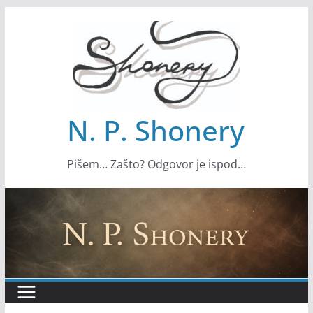
S
k
i
p
t
o
N. P. Shonery
c
o
Pišem… Zašto? Odgovor je ispod…
n
t
e
n
t