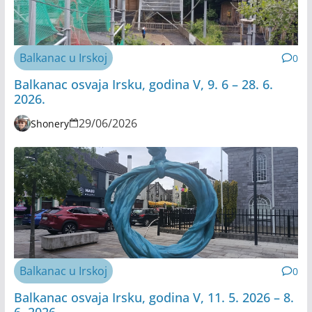
Balkanac u Irskoj
0
Balkanac osvaja Irsku, godina V, 9. 6 – 28. 6.
2026.
29/06/2026
Shonery
Balkanac u Irskoj
0
Balkanac osvaja Irsku, godina V, 11. 5. 2026 – 8.