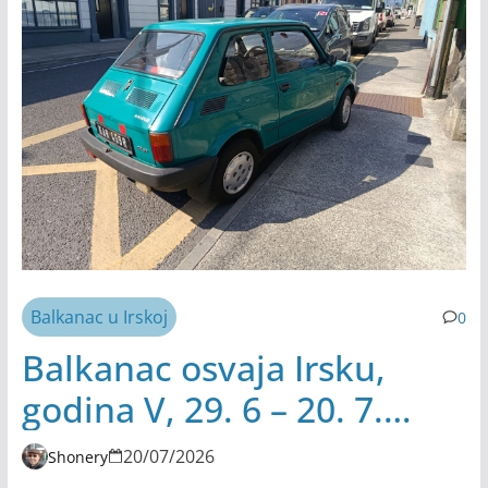
Balkanac u Irskoj
0
Balkanac osvaja Irsku,
godina V, 29. 6 – 20. 7.
2026.
20/07/2026
Shonery