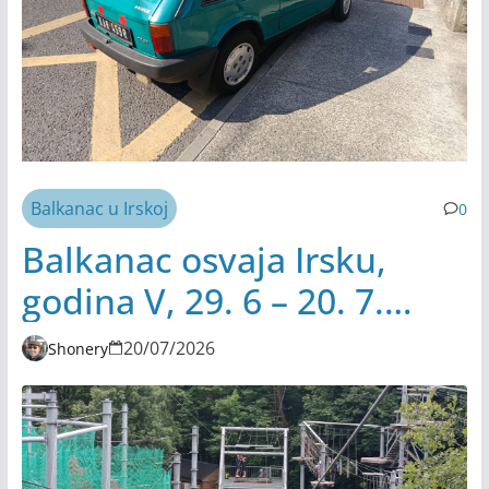
Balkanac u Irskoj
0
Balkanac osvaja Irsku,
godina V, 29. 6 – 20. 7.
2026.
20/07/2026
Shonery