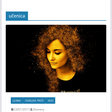
učenica
LJUBAV
OZBILJNE PRIČE
SEKS
23/01/2017
Shonery