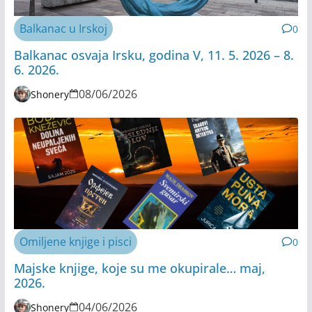
Balkanac u Irskoj
0
Balkanac osvaja Irsku, godina V, 11. 5. 2026 – 8.
6. 2026.
08/06/2026
Shonery
Omiljene knjige i pisci
0
Majske knjige, koje su me okupirale… maj,
2026.
04/06/2026
Shonery