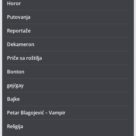
Horor
Putovanja
Reportaže
Dekameron
Priče sa roštilja
Bonton
gej/gay
Bajke
Petar Blagojević – Vampir
Religija