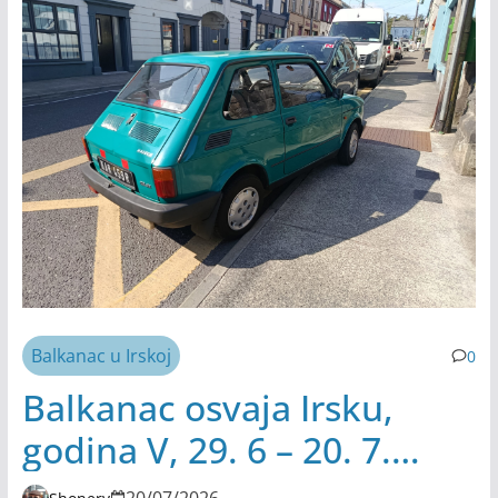
Balkanac u Irskoj
0
Balkanac osvaja Irsku,
godina V, 29. 6 – 20. 7.
2026.