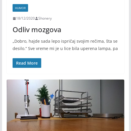
HUMOR
18/12/2020
Shonery
Odliv mozgova
„Dobro, hajde sada lepo ispričaj svojim rečima, šta se
desilo.“ Sve vreme mi je u lice bila uperena lampa, pa
Read More