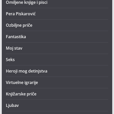
Omiljene knjige i pisci
Pera Piskarović
Ozbiljne priče
Fantastika
Moj stav
Seks
Heroji mog detinjstva
Virtuelne igrarije
Knjižarske priče
Ljubav