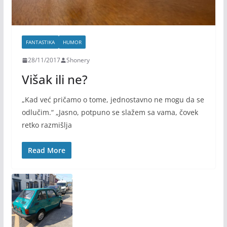
FANTASTIKA
HUMOR
28/11/2017
Shonery
Višak ili ne?
„Kad već pričamo o tome, jednostavno ne mogu da se
odlučim.“ „Jasno, potpuno se slažem sa vama, čovek
retko razmišlja
Read More