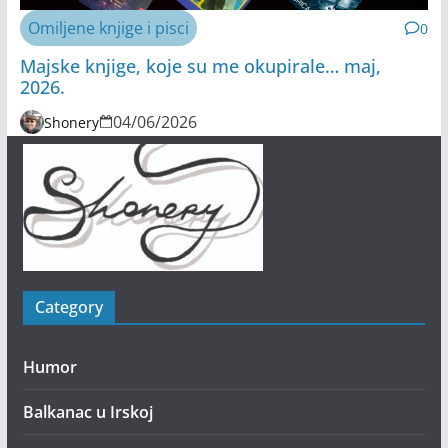
Omiljene knjige i pisci
0
Majske knjige, koje su me okupirale… maj,
2026.
04/06/2026
Shonery
Category
Humor
Balkanac u Irskoj