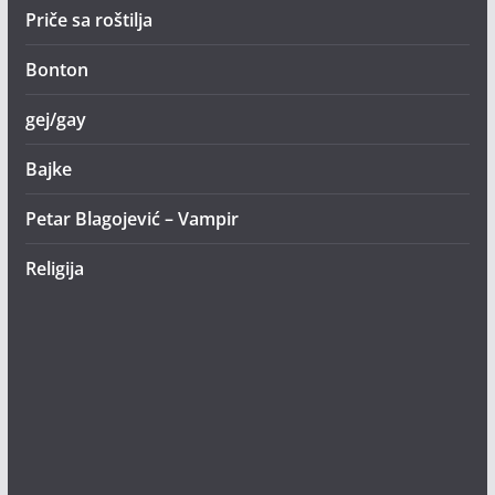
Priče sa roštilja
Bonton
gej/gay
Bajke
Petar Blagojević – Vampir
Religija