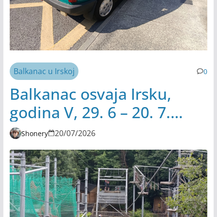
Balkanac u Irskoj
0
Balkanac osvaja Irsku,
godina V, 29. 6 – 20. 7.
2026.
20/07/2026
Shonery