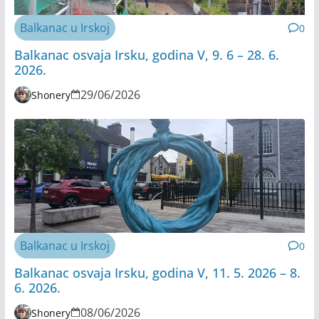
Balkanac u Irskoj
0
Balkanac osvaja Irsku, godina V, 9. 6 – 28. 6.
2026.
29/06/2026
Shonery
Balkanac u Irskoj
0
Balkanac osvaja Irsku, godina V, 11. 5. 2026 – 8.
6. 2026.
08/06/2026
Shonery