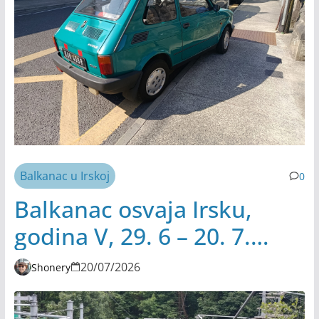
Balkanac u Irskoj
0
Balkanac osvaja Irsku,
godina V, 29. 6 – 20. 7.
2026.
20/07/2026
Shonery