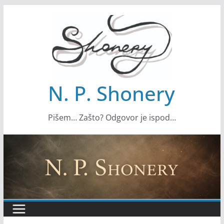
S
k
i
p
t
o
N. P. Shonery
c
o
Pišem… Zašto? Odgovor je ispod…
n
t
e
n
t